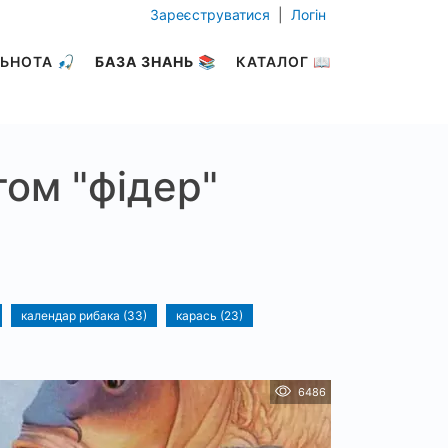
Зареєструватися
|
Логін
ЬНОТА 🎣
БАЗА ЗНАНЬ 📚
КАТАЛОГ 📖
гом "фідер"
календар рибака (33)
карась (23)
6486