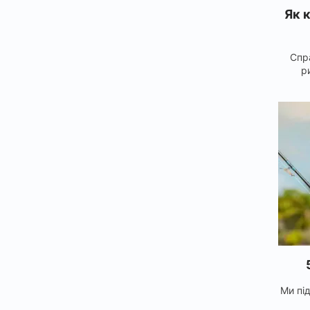
Як 
Спр
р
Ми під