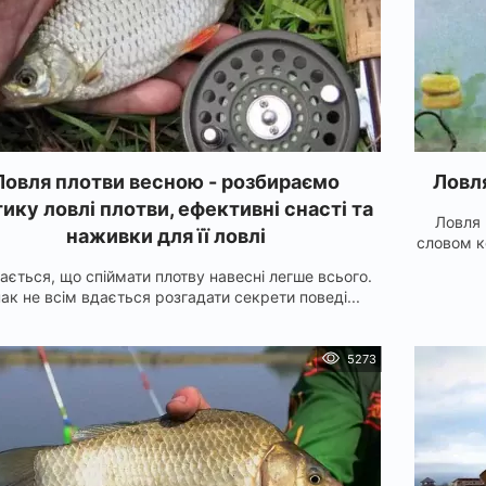
Ловля плотви весною - розбираємо
Ловл
ику ловлі плотви, ефективні снасті та
Ловля 
наживки для її ловлі
словом к
ється, що спіймати плотву навесні легше всього.
ак не всім вдається розгадати секрети поведі...
5273