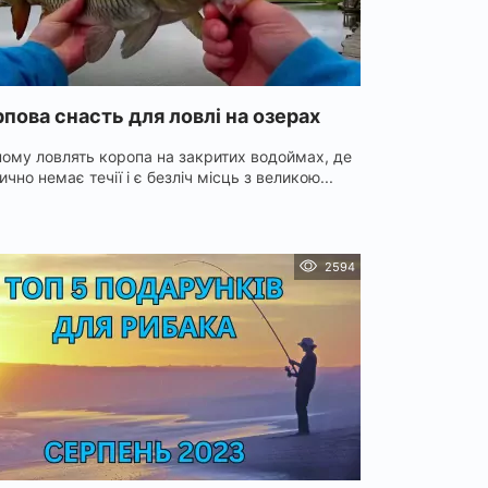
пова снасть для ловлі на озерах
ному ловлять коропа на закритих водоймах, де
чно немає течії і є безліч місць з великою...
2594