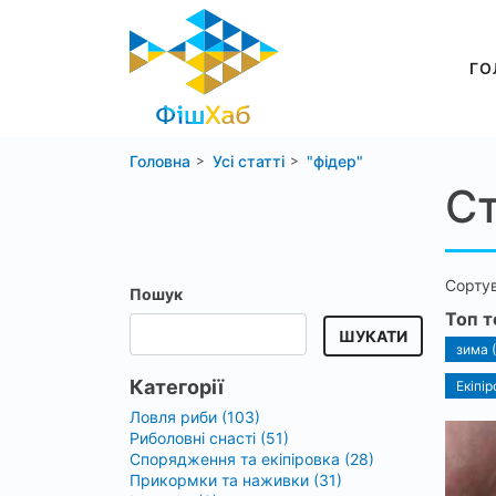
ГО
Головна
Усі статті
"фідер"
Ст
Сорту
Пошук
Топ т
ШУКАТИ
зима 
Категорії
Екіпір
Ловля риби (103)
Риболовні снасті (51)
Спорядження та екіпіровка (28)
Прикормки та наживки (31)