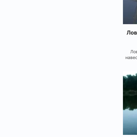
Лов
Ло
навес