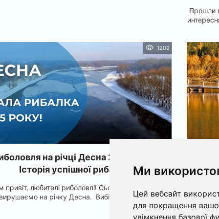
Прошли 
интересн
1209
иболовля на річці Десна 2025 року:
ТОП-10
Ми використо
Історія успішної рибалки
м привіт, любителі риболовлі! Сьогодні ми знову
Україна 
Цей вебсайт використ
вирушаємо на річку Десна. Вибір місця та...
водой
для покращення вашог
увімкнення базової ф