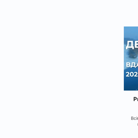
Р
Всі