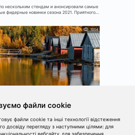
по нескольким стендам и анонсировали самые
ые фидерные новинки сезона 2021. Приятного...
1004
 місць для рибалки з будиночками в
вуємо файли cookie
Україні
славиться своєю багатою природою, численними
овує файли cookie та інші технології відстеження
мами та різноманіттям рибних ресурсів. Я...
о досвіду перегляду з наступними цілями:
для
ункціональності вебсайту
,
для забезпечення