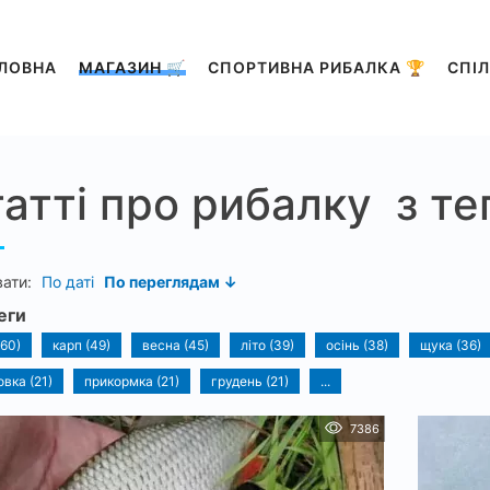
ЛОВНА
МАГАЗИН 🛒
СПОРТИВНА РИБАЛКА 🏆
СПІЛ
атті про рибалку з те
вати:
По даті
По переглядам ↓
еги
(60)
карп (49)
весна (45)
літо (39)
осінь (38)
щука (36)
овка (21)
прикормка (21)
грудень (21)
...
7386