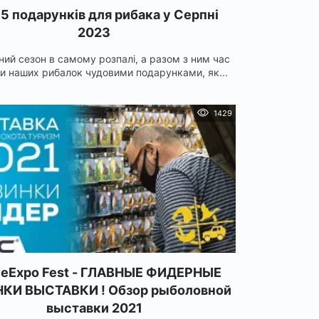
5 подарунків для рибака у Серпні
2023
ний сезон в самому розпалі, а разом з ним час
и наших рибалок чудовими подарунками, як...
1429
veExpo Fest - ГЛАВНЫЕ ФИДЕРНЫЕ
КИ ВЫСТАВКИ ! Обзор рыболовной
выставки 2021