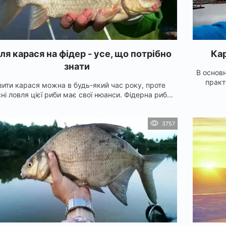
ля карася на фідер - усе, що потрібно
Кар
знати
В основ
практи
вити карася можна в будь-який час року, проте
ні ловля цієї риби має свої нюанси. Фідерна риб...
3757