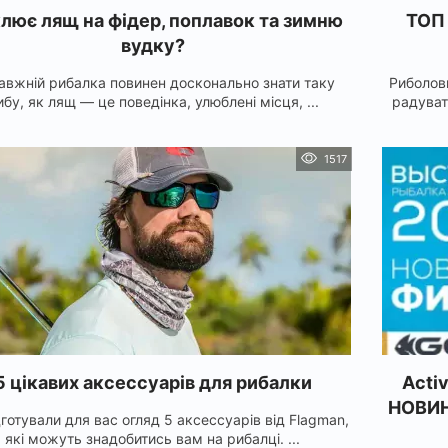
клює лящ на фідер, поплавок та зимню
ТОП 
вудку?
авжній рибалка повинен досконально знати таку
Риболов
ибу, як лящ — це поведінка, улюблені місця, ...
радуват
1517
5 цікавих аксессуарів для рибалки
Acti
НОВИН
готували для вас огляд 5 аксессуарів від Flagman,
які можуть знадобитись вам на рибалці. ...