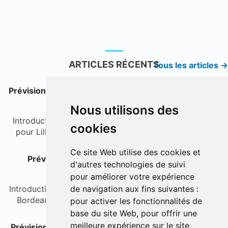
ARTICLES RÉCENTS
Tous les articles →
Prévisions de pêche à Lille pour les 7 prochains jours
(03.08.2026 - 09.08.2026)
Nous utilisons des
IntroductionBienvenue dans nos prévisions de pêche
cookies
pour Lille et sa région. Nous analysons pour vous...
Ce site Web utilise des cookies et
Prévisions de pêche à Bordeaux sur 7 jours
d'autres technologies de suivi
(03.08.2026 - 09.08.2026)
pour améliorer votre expérience
IntroductionBienvenue dans vos prévisions de pêche à
de navigation aux fins suivantes :
Bordeaux pour la semaine à venir. Nous vous fou...
pour activer les fonctionnalités de
base du site Web
,
pour offrir une
meilleure expérience sur le site
Prévisions de pêche à Montpellier : 7 jours du 03 au