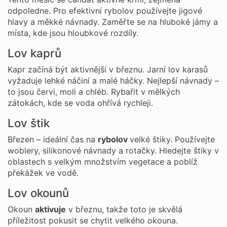
odpoledne. Pro efektivní rybolov používejte jigové
hlavy a měkké návnady. Zaměřte se na hluboké jámy a
místa, kde jsou hloubkové rozdíly.
Lov kaprů
Kapr začíná být aktivnější v březnu. Jarní lov karasů
vyžaduje lehké náčiní a malé háčky. Nejlepší návnady –
to jsou červi, moli a chléb. Rybařit v mělkých
zátokách, kde se voda ohřívá rychleji.
Lov štik
Březen – ideální čas na
rybolov
velké štiky. Používejte
woblery, silikonové návnady a rotačky. Hledejte štiky v
oblastech s velkým množstvím vegetace a poblíž
překážek ve vodě.
Lov okounů
Okoun
aktivuje
v březnu, takže toto je skvělá
příležitost pokusit se chytit velkého okouna.