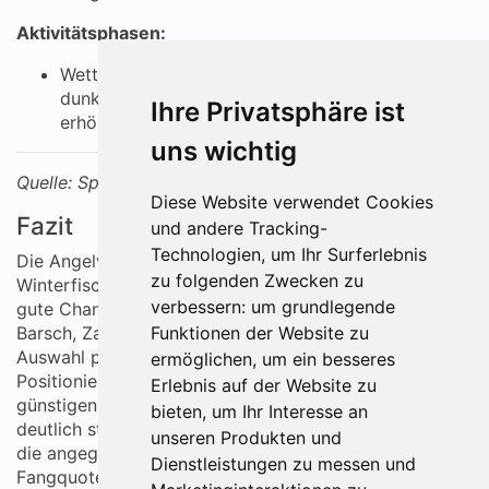
Aktivitätsphasen:
Wetterwechsel triggern Hechte: Schneefall und
dunkelwerdende Eisoberfläche führen zu
Ihre Privatsphäre ist
erhöhter Aktivität.
uns wichtig
Quelle: Spinning-Profis
Diese Website verwendet Cookies
Fazit
und andere Tracking-
Technologien, um Ihr Surferlebnis
Die Angelvorhersage für Düsseldorf zeigt, dass der
zu folgenden Zwecken zu
Winterfischereizeitraum trotz kühler Temperaturen
verbessern:
um grundlegende
gute Chancen für das erfolgreiche Angeln auf Hecht,
Barsch, Zander und Friedfische bietet. Durch die
Funktionen der Website zu
Auswahl passender Ködergrößen, das gezielte
ermöglichen
,
um ein besseres
Positionieren der Reusen und das Nutzen der
Erlebnis auf der Website zu
günstigen Wetterfenster können Angler ihren Erfolg
bieten
,
um Ihr Interesse an
deutlich steigern. Bleiben Sie flexibel und beachten Sie
unseren Produkten und
die angegebenen optimalen Ködertiefen, um Ihre
Dienstleistungen zu messen und
Fangquote zu verbessern.