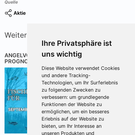
Quelle
Aktie
Weitere Artikel
Ihre Privatsphäre ist
uns wichtig
ANGELVORHERSAGE FÜR DORTMUND - 7 TAGE
PROGNOSE (06.07.2026 - 12.07.2026)
Diese Website verwendet Cookies
und andere Tracking-
Technologien, um Ihr Surferlebnis
zu folgenden Zwecken zu
verbessern:
um grundlegende
Funktionen der Website zu
ermöglichen
,
um ein besseres
Erlebnis auf der Website zu
bieten
,
um Ihr Interesse an
unseren Produkten und