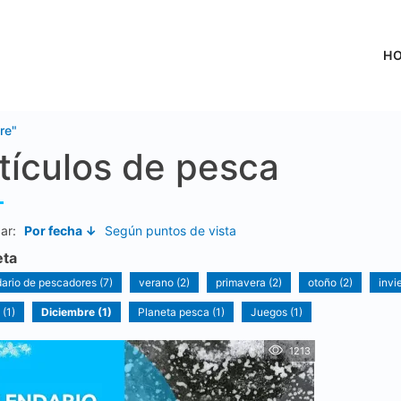
H
re"
tículos de pesca
car:
Por fecha ↓
Según puntos de vista
eta
ario de pescadores (7)
verano (2)
primavera (2)
otoño (2)
invi
(1)
Diciembre (1)
Planeta pesca (1)
Juegos (1)
1213