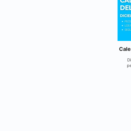
Cale
D
pe