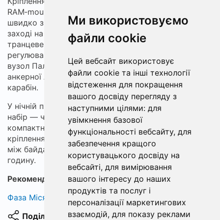
Кріплення: на байдарці краще низькопрофільний
RAM‑mount або полярна скоба, що дозволяє
Ми використовуємо
швидко змінювати кут і піднімати трансд'юсер при
заході на мілководдя; на моторному човні —
файли cookie
транцеве або поворотне кріплення з можливістю
регулювання по висоті. Для гачків і дротів радять
Цей вебсайт використовує
вузол Паломар для моно та плетінки, а для фіксації
файли cookie та інші технології
анкерної лінії — надійна «вісімка» з петлею під
відстеження для покращення
карабін.
вашого досвіду перегляду з
У нічній практиці на Кременчуцькому найцінніший
наступними цілями:
для
набір — чітка карта, портативний екран 7–9",
увімкнення базової
компактний блок живлення і просте швидкознімне
функціональності вебсайту
,
для
кріплення: тоді сом знаходиться швидко, а перехід
забезпечення кращого
між байдаркою і човном займає хвилини, не
користувацького досвіду на
годину.
вебсайті
,
для вимірювання
вашого інтересу до наших
Рекомендуємо:
малогабаритний 12V акумулятор
продуктів та послуг і
Фаза Місяця сьогодні
персоналізації маркетингових
взаємодій
,
для показу реклами
Поділитися