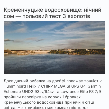
Кременчуцьке водосховище: нічний
сом — польовий тест 3 ехолотів
Досвідчений рибалка на дрейфі поважає точність:
Humminbird Helix 7 CHIRP MEGA SI GPS G4, Garmin
Echomap UHD2 93sv/94sv та Lowrance Elite FS 7/9
пройшли перевірку на корчах і бровках
Кременчуцького водосховища при нічній сітці
світла. Helix вирізняється компактністю для