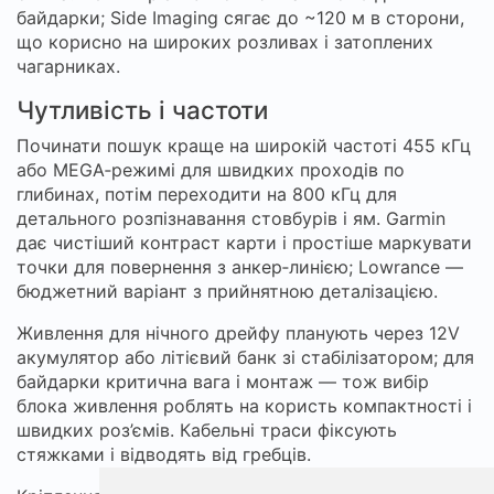
байдарки; Side Imaging сягає до ~120 м в сторони,
що корисно на широких розливах і затоплених
чагарниках.
Чутливість і частоти
Починати пошук краще на широкій частоті 455 кГц
або MEGA‑режимі для швидких проходів по
глибинах, потім переходити на 800 кГц для
детального розпізнавання стовбурів і ям. Garmin
дає чистіший контраст карти і простіше маркувати
точки для повернення з анкер‑линією; Lowrance —
бюджетний варіант з прийнятною деталізацією.
Живлення для нічного дрейфу планують через 12V
акумулятор або літієвий банк зі стабілізатором; для
байдарки критична вага і монтаж — тож вибір
блока живлення роблять на користь компактності і
швидких роз’ємів. Кабельні траси фіксують
стяжками і відводять від гребців.