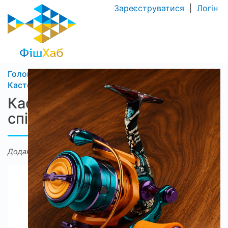
Зареєструватися
|
Логін
Головна
Фішхаб Маркет
Кастомні катушки для спінінгової ловлі
Кастомні катушки для
спінінгової ловлі
Додано: 20:00 07/07/2026