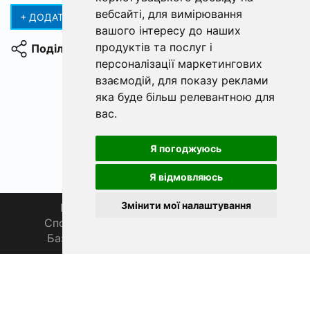
вебсайті
,
для вимірювання
+ ДОДАТИ ОГОЛОШЕННЯ
вашого інтересу до наших
продуктів та послуг і
Поділитися
персоналізації маркетингових
взаємодій
,
для показу реклами
яка буде більш релевантною для
вас
.
Я погоджуюсь
Я відмовляюсь
Змінити мої налаштування
Головна
Про нас
Магазин 🛒
Спортивна рибалка 🏆
Спільнота 🎣
База знань 📚
Новини
Каталог 📖
Фаза Місяця сьогодні
ФішХаб 2019 - 2026 | Всі права захищено
support@fishub.info
|
Політика конфіденційності