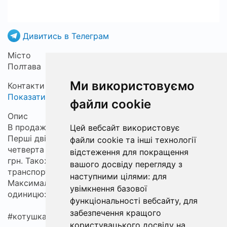
Дивитись в Телеграм
Місто
Полтава
Ми використовуємо
Контакти
Показати
файли cookie
Опис
В продажу кастомні катушки для ловлі на спінінг.
Цей вебсайт використовує
Перші дві фотографії — 2000 (шпуля), третя та
файли cookie та інші технології
четверта — 3000 (шпуля). Ціна за 1 одиницю: 699
відстеження для покращення
грн. Також маю кофр (броне кейс для
вашого досвіду перегляду з
транспортування та зберігання котушки).
наступними цілями:
для
Максимальний розмір катушки: 3000. Ціна за одну
увімкнення базової
одиницю: 200 грн.
функціональності вебсайту
,
для
забезпечення кращого
#котушка
@fishubmarket
користувацького досвіду на