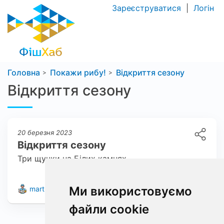
Зареєструватися
|
Логін
Головна
Покажи рибу!
Відкриття сезону
Відкриття сезону
20 березня 2023
Відкриття сезону
Три щучки на Білих камнях
Ми використовуємо
0
3
martuskiev2
68
файли cookie