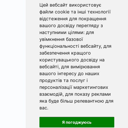
Цей вебсайт використовує
файли cookie та інші технології
відстеження для покращення
вашого досвіду перегляду з
наступними цілями:
для
увімкнення базової
функціональності вебсайту
,
для
забезпечення кращого
користувацького досвіду на
вебсайті
,
для вимірювання
вашого інтересу до наших
продуктів та послуг і
персоналізації маркетингових
взаємодій
,
для показу реклами
яка буде більш релевантною для
вас
.
Я погоджуюсь