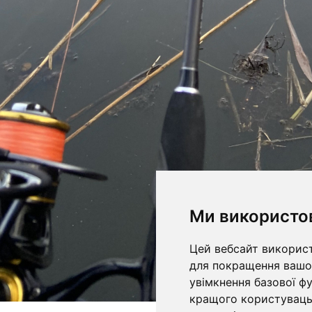
Ми використо
Цей вебсайт використ
для покращення вашог
увімкнення базової ф
кращого користувацьк