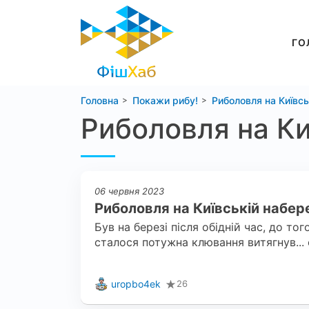
ГО
Головна
Покажи рибу!
Риболовля на Київсь
Риболовля на Ки
06 червня 2023
Риболовля на Київській набер
Був на березі після обідній час, до то
сталося потужна клювання витягнув... 
uropbo4ek
26