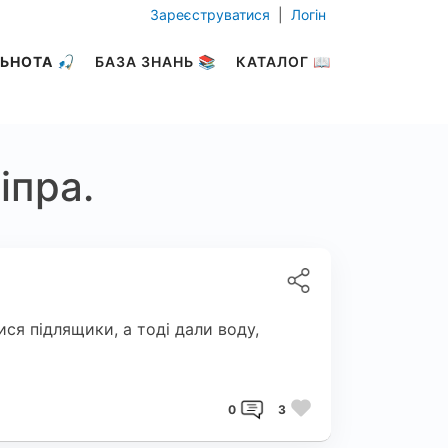
Зареєструватися
|
Логін
ЬНОТА 🎣
БАЗА ЗНАНЬ 📚
КАТАЛОГ 📖
іпра.
лися підлящики, а тоді дали воду,
0
3