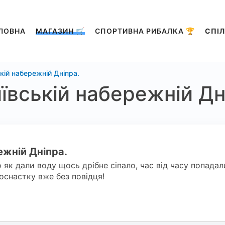
ЛОВНА
МАГАЗИН 🛒
СПОРТИВНА РИБАЛКА 🏆
СПІЛ
кій набережній Дніпра.
ївській набережній Дн
ежній Дніпра.
го як дали воду щось дрібне сіпало, час від часу попада
оснастку вже без повідця!