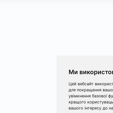
Ми використо
Цей вебсайт використ
для покращення вашог
увімкнення базової ф
кращого користувацьк
вашого інтересу до на