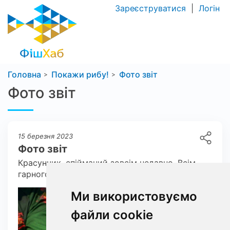
Зареєструватися
|
Логін
Головна
Покажи рибу!
Фото звіт
Фото звіт
15 березня 2023
Фото звіт
Красунчик, спійманий зовсім недавно. Всім
гарного кльову!
Ми використовуємо
файли cookie