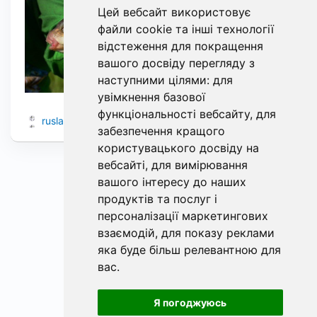
Цей вебсайт використовує
файли cookie та інші технології
відстеження для покращення
вашого досвіду перегляду з
наступними цілями:
для
увімкнення базової
функціональності вебсайту
,
для
2
1
ruslan111.fishing
13
забезпечення кращого
користувацького досвіду на
вебсайті
,
для вимірювання
вашого інтересу до наших
продуктів та послуг і
персоналізації маркетингових
взаємодій
,
для показу реклами
яка буде більш релевантною для
вас
.
Я погоджуюсь