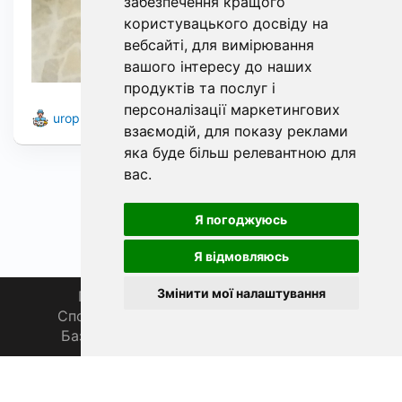
забезпечення кращого
користувацького досвіду на
вебсайті
,
для вимірювання
вашого інтересу до наших
продуктів та послуг і
персоналізації маркетингових
0
2
uropbo4ek
26
взаємодій
,
для показу реклами
яка буде більш релевантною для
вас
.
Я погоджуюсь
Я відмовляюсь
Змінити мої налаштування
Головна
Про нас
Магазин 🛒
Спортивна рибалка 🏆
Спільнота 🎣
База знань 📚
Новини
Каталог 📖
Фаза Місяця сьогодні
ФішХаб 2019 - 2026 | Всі права захищено
support@fishub.info