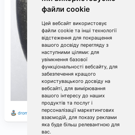
файли cookie
Цей вебсайт використовує
файли cookie та інші технології
відстеження для покращення
вашого досвіду перегляду з
наступними цілями:
для
увімкнення базової
функціональності вебсайту
,
для
забезпечення кращого
користувацького досвіду на
вебсайті
,
для вимірювання
вашого інтересу до наших
продуктів та послуг і
персоналізації маркетингових
0
3
dromanov24451
20
взаємодій
,
для показу реклами
яка буде більш релевантною для
вас
.