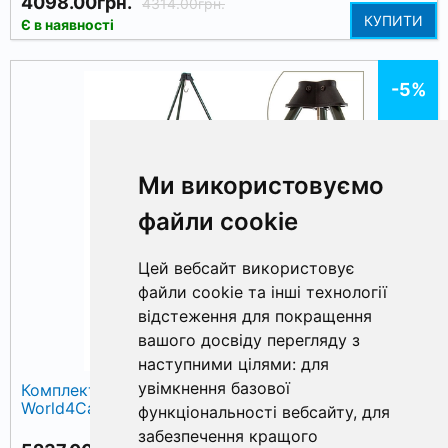
4098.00грн.
4314.00грн.
КУПИТИ
Є в наявності
-5%
Ми використовуємо
файли cookie
Цей вебсайт використовує
файли cookie та інші технології
відстеження для покращення
вашого досвіду перегляду з
наступними цілями:
для
увімкнення базової
Комплект для зважування риби Тренога + Люлька
World4Carp Weighing Kit 2
функціональності вебсайту
,
для
забезпечення кращого