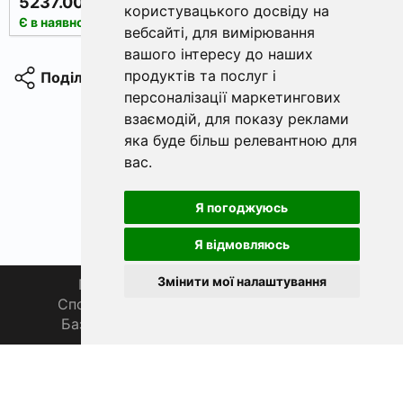
5237.00грн.
5513.00грн.
користувацького досвіду на
КУПИТИ
Є в наявності
вебсайті
,
для вимірювання
вашого інтересу до наших
продуктів та послуг і
Поділитися
персоналізації маркетингових
взаємодій
,
для показу реклами
яка буде більш релевантною для
вас
.
Я погоджуюсь
Я відмовляюсь
Змінити мої налаштування
Головна
Про нас
Магазин 🛒
Спортивна рибалка 🏆
Спільнота 🎣
База знань 📚
Новини
Каталог 📖
Фаза Місяця сьогодні
ФішХаб 2019 - 2026 | Всі права захищено
support@fishub.info