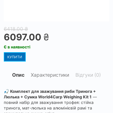
6418.00
₴
6097.00
₴
Є в наявності
КУПИТИ
Опис
Характеристики
Відгуки (0)
🎣
Комплект для зважування риби Тринога +
Люлька + Сумка World4Carp Weighing Kit 1
—
повний набір для зважування трофея: стійка
тринога, мат-люлька на алюмінієвій рамі та