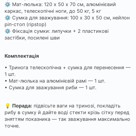
⚙️ Мат-люлька: 120 х 50 х 70 см, алюмінієвий
каркас, телескопічні ноги, до 50 кг, 5 кг
⚙️ Сумка для зважування: 100 х 30 х 50 см, нейлон
ріп-стоп (ripstop)
⚙️ Фіксація сумки: липучки + 2 пластикові
застібки, посилені шви
Комплектація
• Тринога телескопічна + сумка для перенесення —
1 шт.
• Мат-люлька на алюмінієвій рамі — 1 шт.
• Сумка для зважування риби — 1 шт.
💡
Порада:
підвісьте ваги на тринозі, покладіть
рибу в сумку й дайте воді стекти крізь сітку перед
зняттям показника — так зважування максимально
точне.