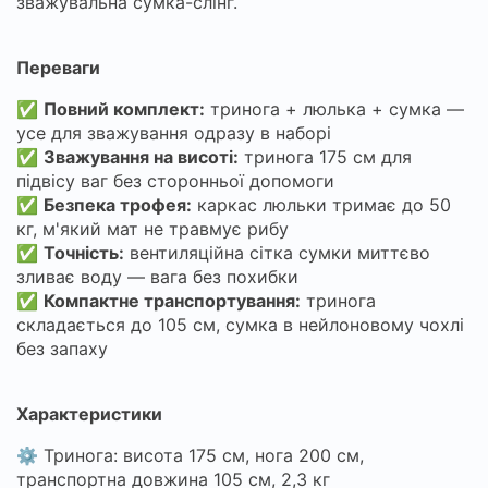
зважувальна сумка-слінг.
Переваги
✅
Повний комплект:
тринога + люлька + сумка —
усе для зважування одразу в наборі
✅
Зважування на висоті:
тринога 175 см для
підвісу ваг без сторонньої допомоги
✅
Безпека трофея:
каркас люльки тримає до 50
кг, м'який мат не травмує рибу
✅
Точність:
вентиляційна сітка сумки миттєво
зливає воду — вага без похибки
✅
Компактне транспортування:
тринога
складається до 105 см, сумка в нейлоновому чохлі
без запаху
Характеристики
⚙️ Тринога: висота 175 см, нога 200 см,
транспортна довжина 105 см, 2,3 кг