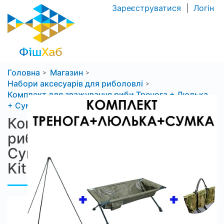
Зареєструватися
|
Логін
Головна
Магазин
Набори аксесуарів для риболовлі
Комплект для зважування риби Тренога + Люлька
+ Сумка World4Carp Weighing Kit 1
Комплект для зважування
риби Тренога + Люлька +
Сумка World4Carp Weighing
Kit 1