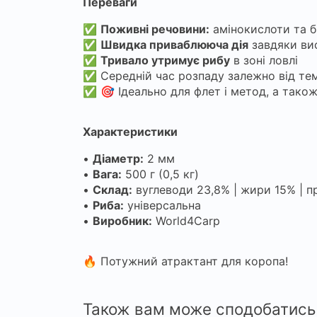
Переваги
✅
Поживні речовини:
амінокислоти та б
✅
Швидка приваблююча дія
завдяки ви
✅
Тривало утримує рибу
в зоні ловлі
✅ Середній час розпаду залежно від те
✅ 🎯 Ідеально для флет і метод, а також
Характеристики
•
Діаметр:
2 мм
•
Вага:
500 г (0,5 кг)
•
Склад:
вуглеводи 23,8% | жири 15% | п
•
Риба:
універсальна
•
Виробник:
World4Carp
🔥 Потужний атрактант для коропа!
Також вам може сподобатись