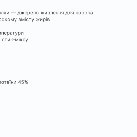
ілки — джерело живлення для коропа
сокому вмісту жирів
мператури
 стик-міксу
ротеїни 45%