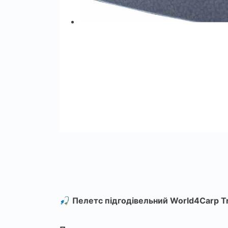
🎣
Пелетс підгодівельний World4Carp Tr