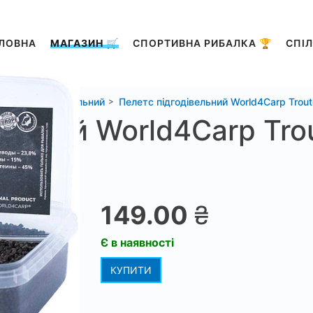
ЛОВНА
МАГАЗИН 🛒
СПОРТИВНА РИБАЛКА 🏆
СПІЛ
Пелетс підгодівельний
Пелетс підгодівельний World4Carp Trout
ельний World4Carp Tro
149.00
₴
Є в наявності
КУПИТИ