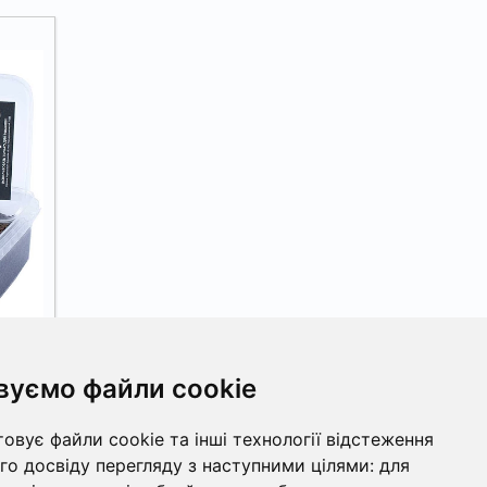
вуємо файли cookie
мм,
овує файли cookie та інші технології відстеження
ПИТИ
о досвіду перегляду з наступними цілями:
для