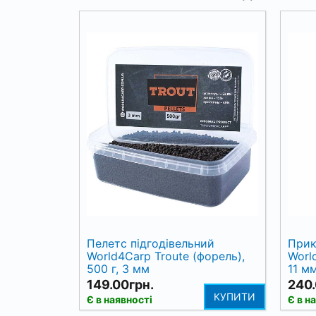
Пелетс підгодівельний
Прик
World4Carp Troute (форель),
Worl
500 г, 3 мм
11 м
149.00грн.
240.
КУПИТИ
Є в наявності
Є в н