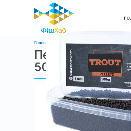
ГО
Головна
Магазин
Харчування
Пелетс
Пелетс підгодів
500 г, 2 мм