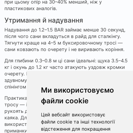
при цьому опір на 30–40% менший, ніж у
пластикових аналогів.
Утримання й надування
Надування до 1.2–1.5 BAR займає менше 30 секунд,
після чого сани вкладуться в райд для сталкінгу.
Тягнути краще на 4–5 м буксировочному тросі —
сани ковзають по очерету і не виривають коріння.
Для глибини 0.3–0.8 м ці сани ідеальні: щука 3.5–4.5
кг і окунь до 1.2 кг часто атакують уздовж кромки
очерету. Компактні розміри 100×52×26 см у
здувному стані поміщаються в кокпі каяка поряд зі
спінінгом 2.4 м та котушкою 1000–2000.
Ми використовуємо
Практика витягання: легке піднесення наконечника
файли cookie
тросу — і сани ковзають над очеретом; зручна
рукоять дозволяє вивільнити гак, не виходячи з
Цей вебсайт використовує
каяка. Для проводки в каналах варто
файли cookie та інші технології
використовувати балансир 62 мм або інші
відстеження для покращення
приманки з вагою 21 г.