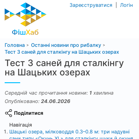
Зареєструватися
|
Логін
Головна
Останні новини про рибалку
Тест 3 саней для сталкінгу на Шацьких озерах
Тест 3 саней для сталкінгу
на Шацьких озерах
Середній час прочитання новини:
1
хвилина
Опубліковано:
24.06.2026
Поділитися
Навігація
Шацькі озера, мілководдя 0.3–0.8 м: три надувні
сани типу «Окунь XL» для сталкінгу щуки й окуня