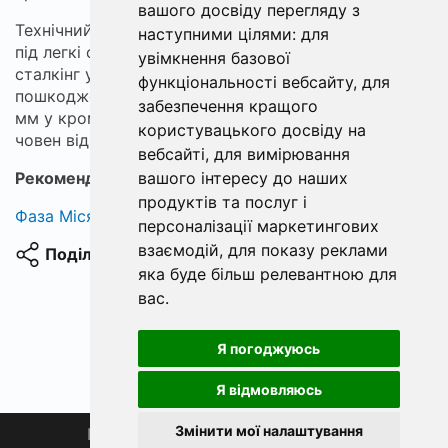
вашого досвіду перегляду з
Технічний висновок: надувні «Окунь XL» підходять
наступними цілями:
для
під легкі снасті (2.1–2.4 м, 5–15 г), спрощують
увімкнення базової
сталкінг у червні–серпні і знижують шанси
функціональності вебсайту
,
для
пошкодження каяка; в сонячний ранок балансир 62
забезпечення кращого
мм у кромці очерету раптово зриває щуку — і
користувацького досвіду на
човен відчутно кидає в боковий рух.
вебсайті
,
для вимірювання
вашого інтересу до наших
Рекомендуємо:
спінінг 2.4 м вудилище
продуктів та послуг і
Фаза Місяця сьогодні
персоналізації маркетингових
взаємодій
,
для показу реклами
Поділитися
яка буде більш релевантною для
вас
.
Я погоджуюсь
Я відмовляюсь
Змінити мої налаштування
Головна
Про нас
Магазин 🛒