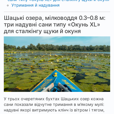
Утримання й надування
Шацькі озера, мілководдя 0.3–0.8 м:
три надувні сани типу «Окунь XL»
для сталкінгу щуки й окуня
У трьох очеретяних бухтах Шацьких озер кожна
сани показали відчутне тримання в м’якому мулі:
надувні якорі витримують клінч із вітром і тягом,