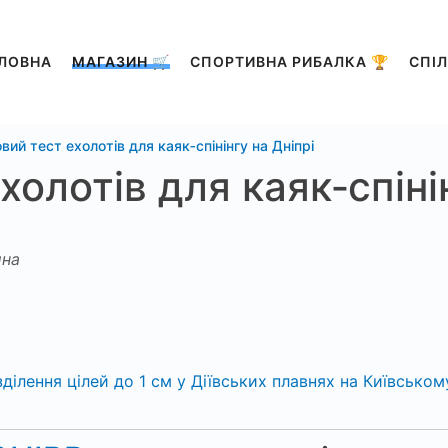
ЛОВНА
МАГАЗИН 🛒
СПОРТИВНА РИБАЛКА 🏆
СПІЛ
вий тест ехолотів для каяк‑спінінгу на Дніпрі
олотів для каяк‑спінін
на
ділення цілей до 1 см у Діївських плавнях на Київськом