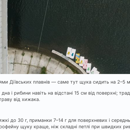
ми Діївських плавнів — саме тут щука сидить на 2–5 м 
на і рибини навіть на відстані 15 см від поверхні; тра
траву від хижака.
тяжкі до 30 г, приманки 7–14 г для поверхневих і сере
трофейну щуку краще, ніж складні петлі при швидких ри