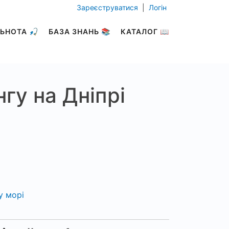
Зареєструватися
|
Логін
ЬНОТА 🎣
БАЗА ЗНАНЬ 📚
КАТАЛОГ 📖
гу на Дніпрі
у морі