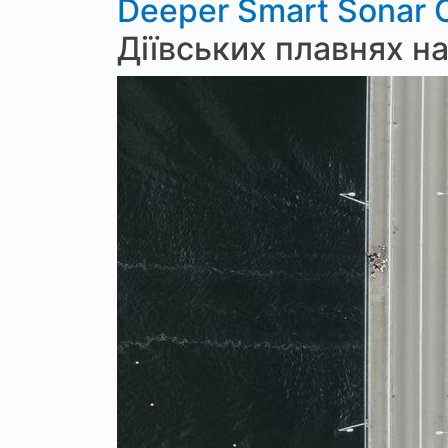
Deeper Smart Sonar 
Діївських плавнях н