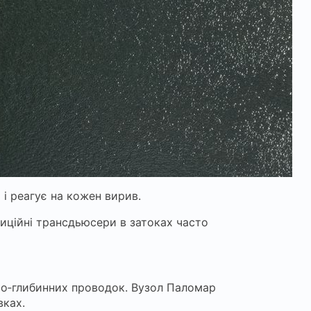
і реагує на кожен вирив.
диційні трансдьюсери в затоках часто
дньо‑глибинних проводок. Вузол Паломар
вках.