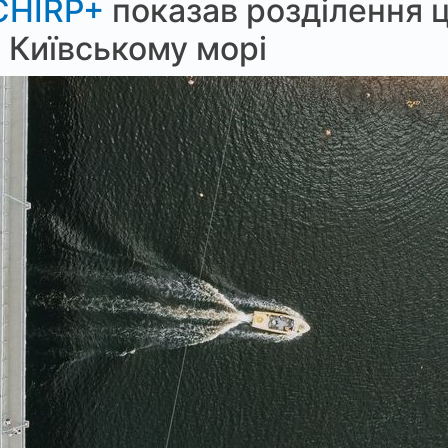
CHIRP+
показав розділення ц
а Київському морі