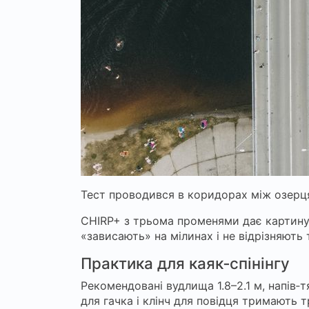
Тест проводився в коридорах між озерця
CHIRP+ з трьома променями дає картину д
«зависають» на мілинах і не відрізняють 
Практика для каяк‑спінінгу
Рекомендовані вудлища 1.8–2.1 м, напів‑
для гачка і клінч для повідця тримають 