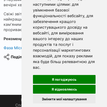
наступними цілями:
для
вечірні хвилини.
увімкнення базової
Свіжі звіти від місцевих рибалок говорять про
функціональності вебсайту
,
для
найкращий результат на межах очерету поруч із
забезпечення кращого
кам'яними бровками. Темні силуети окунів часто
користувацького досвіду на
проривають поверхню в останні хвилини світла.
вебсайті
,
для вимірювання
вашого інтересу до наших
Рекомендуємо:
флюорокарбоновий поводок 0.22
продуктів та послуг і
Фаза Місяця сьогодні
персоналізації маркетингових
взаємодій
,
для показу реклами
Поділитися
яка буде більш релевантною для
вас
.
Я погоджуюсь
Я відмовляюсь
Змінити мої налаштування
Головна
Про нас
Магазин 🛒
Спортивна рибалка 🏆
Спільнота 🎣