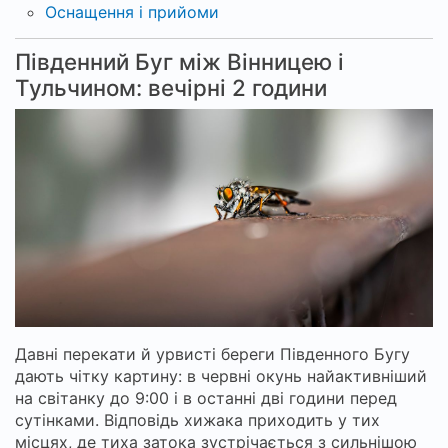
Оснащення і прийоми
Південний Буг між Вінницею і
Тульчином: вечірні 2 години
Давні перекати й урвисті береги Південного Бугу
дають чітку картину: в червні окунь найактивніший
на світанку до 9:00 і в останні дві години перед
сутінками. Відповідь хижака приходить у тих
місцях, де тиха затока зустрічається з сильнішою