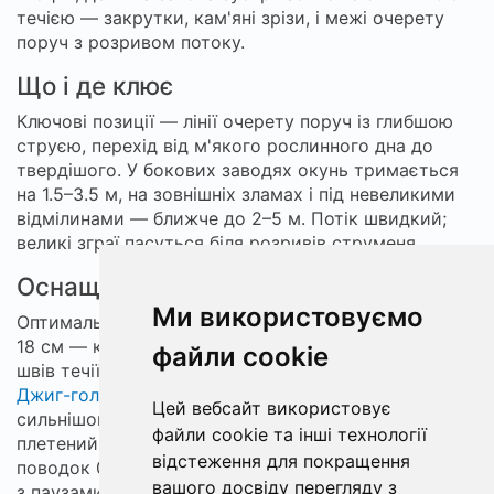
течією — закрутки, кам'яні зрізи, і межі очерету
поруч з розривом потоку.
Що і де клює
Ключові позиції — лінії очерету поруч із глибшою
струєю, перехід від м'якого рослинного дна до
твердішого. У бокових заводях окунь тримається
на 1.5–3.5 м, на зовнішніх зламах і під невеликими
відмілинами — ближче до 2–5 м. Потік швидкий;
великі зграї пасуться біля розривів струменя.
Оснащення і прийоми
Ми використовуємо
Оптимальні 10–12 см shads для активного окуня, 13–
18 см — коли цілиться на більших особин у зоні
файли cookie
швів течії, біля опор мостів і при зовнішніх вигинах.
Джиг-головки
5–9 г у м'якому плесі, 10–14 г — у
Цей вебсайт використовує
сильнішому струмі. Швидкий спінінг 2.1–2.4 м,
файли cookie та інші технології
плетений 0.10–0.14 мм з флюорокарбоновий
відстеження для покращення
поводок 0.22–0.28 мм; проводка — короткі підкиди
вашого досвіду перегляду з
з паузами 1–3 с або повільний lift-and-fall у теплі