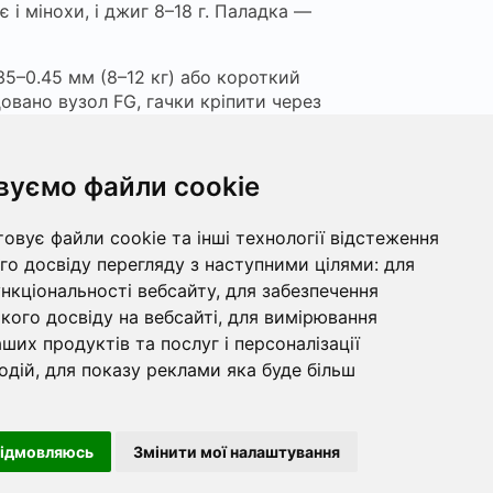
 і мінохи, і джиг 8–18 г. Паладка —
35–0.45 мм (8–12 кг) або короткий
овано вузол FG, гачки кріпити через
іддавати перевагу довгим проходам
вуємо файли cookie
имум консервації сліду.
ільні підсмикування для силікону.
овує файли cookie та інші технології відстеження
ує сріблом.
о досвіду перегляду з наступними цілями:
для
ункціональності вебсайту
,
для забезпечення
ого досвіду на вебсайті
,
для вимірювання
ших продуктів та послуг і персоналізації
одій
,
для показу реклами яка буде більш
відмовляюсь
Змінити мої налаштування
ни
Каталог 📖
Фаза Місяця сьогодні
ійності
support@fishub.info