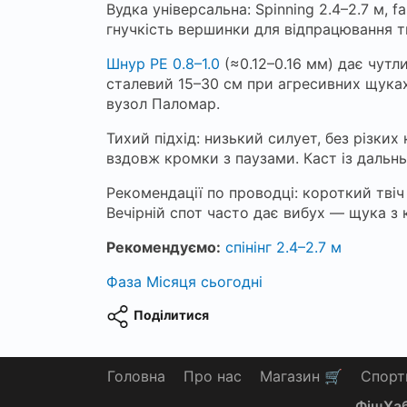
Вудка універсальна: Spinning 2.4–2.7 м, 
гнучкість вершинки для відпрацювання т
Шнур PE 0.8–1.0
(≈0.12–0.16 мм) дає чутл
сталевий 15–30 см при агресивних щуках
вузол Паломар.
Тихий підхід: низький силует, без різких
вздовж кромки з паузами. Каст із дальн
Рекомендації по проводці: короткий твіч 
Вечірній спот часто дає вибух — щука з 
Рекомендуємо:
спінінг 2.4–2.7 м
Фаза Місяця сьогодні
Поділитися
Головна
Про нас
Магазин 🛒
Спорт
ФішХаб