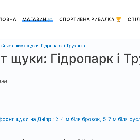
ЛОВНА
МАГАЗИН 🛒
СПОРТИВНА РИБАЛКА 🏆
СПІЛ
ній чек‑лист щуки: Гідропарк і Труханів
т щуки: Гідропарк і Тр
ини
 фронт щуки на Дніпрі: 2–4 м біля бровок, 5–7 м біля ру