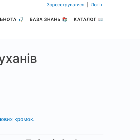
Зареєструватися
|
Логін
ЬНОТА 🎣
БАЗА ЗНАНЬ 📚
КАТАЛОГ 📖
уханів
слових кромок.