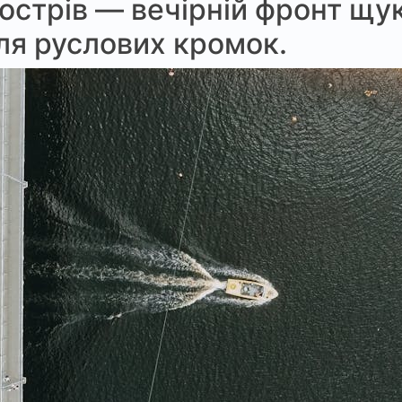
 острів — вечірній фронт щук
іля руслових кромок.