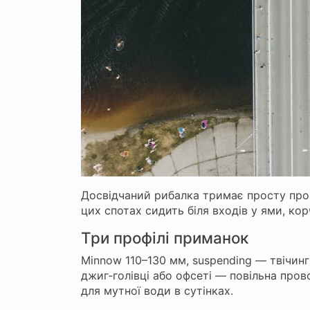
Досвідчаний рибалка тримає просту прог
цих спотах сидить біля входів у ями, кор
Три профілі приманок
Minnow 110–130 мм, suspending — твічинг
джиг‑голівці або офсеті — повільна пров
для мутної води в сутінках.