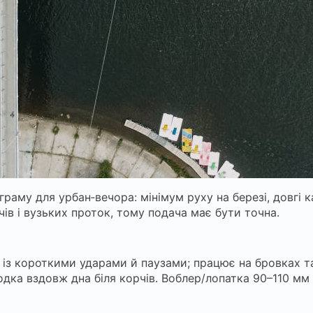
раму для урбан‑вечора: мінімум руху на березі, довгі 
чів і вузьких проток, тому подача має бути точна.
 із короткими ударами й паузами; працює на бровках та
одка вздовж дна біля корчів. Воблер/лопатка 90–110 мм