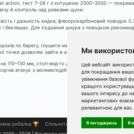
fast action, тест 7–28 г з котушкою 2500–3000 — покриває
вічу й контроль над ривками щуки.
ивість і дальність кидка; флюорокарбоновий поводок 0.
 і беклешах. Для з'єднання шнура з поводком рекоменд
 кроків по берегу, глушити металеві брязкітні деталі, в
Ми використо
ьої точки дозволяє зайти в амбуш — мінімум шуму, макс
на 110–130 мм, стоп‑анд‑го для воблера 90–110 мм, і пов
Цей вебсайт використ
корчів атакує з молниєподібним ривком, і вода виблиск
для покращення вашог
увімкнення базової ф
кращого користувацьк
вашого інтересу до на
маркетингових взаєм
релевантною для вас
.
Я погоджуюсь
Я 
ивна рибалка 🏆
Спільнота 🎣
База знань 📚
Нови
 2019 - 2026 | Всі права захищено |
Політика конфіденц