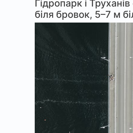
Гідропарк і Труханів
біля бровок, 5–7 м б