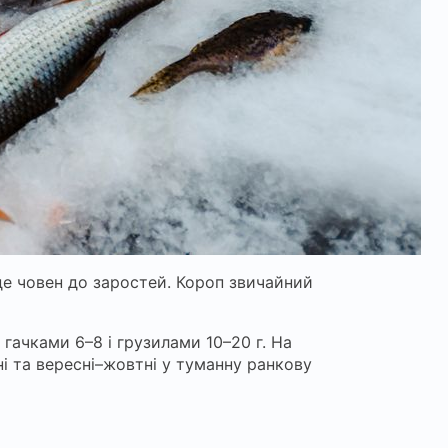
де човен до заростей. Короп звичайний
 гачками 6–8 і грузилами 10–20 г. На
ні та вересні–жовтні у туманну ранкову