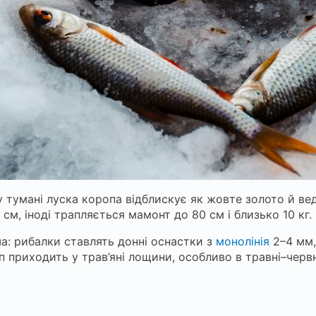
у тумані луска коропа відблискує як жовте золото й ве
см, іноді трапляється мамонт до 80 см і близько 10 кг.
ша: рибалки ставлять донні оснастки з
монолінія
2–4 мм,
оп приходить у трав’яні лощини, особливо в травні–черв