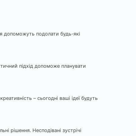
гія допоможуть подолати будь-які
ктичний підхід допоможе планувати
реативність – сьогодні ваші ідеї будуть
ьні рішення. Несподівані зустрічі