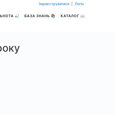
Зареєструватися
|
Логін
ЬНОТА 🎣
БАЗА ЗНАНЬ 📚
КАТАЛОГ 📖
року