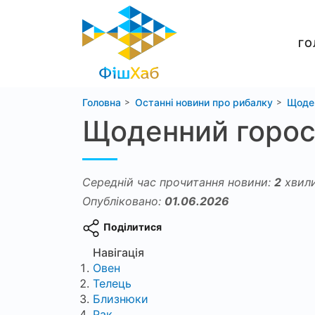
ГО
Головна
Останні новини про рибалку
Щоден
Щоденний гороск
Середній час прочитання новини:
2
хвил
Опубліковано:
01.06.2026
Поділитися
Навігація
Овен
Телець
Близнюки
Рак