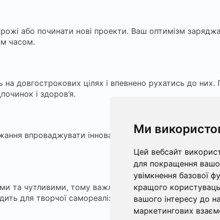
орожі або починати нові проекти. Ваш оптимізм заряд
им часом.
на довгострокових цілях і впевнено рухатись до них. 
починок і здоров’я.
Ми використо
ажання впроваджувати інновації. Сміливо втілюйте свої 
Цей вебсайт використ
для покращення вашог
увімкнення базової ф
ми та чутливими, тому важливо шукати спокій та натхн
кращого користувацьк
дить для творчої самореалізації.
вашого інтересу до на
маркетингових взаєм