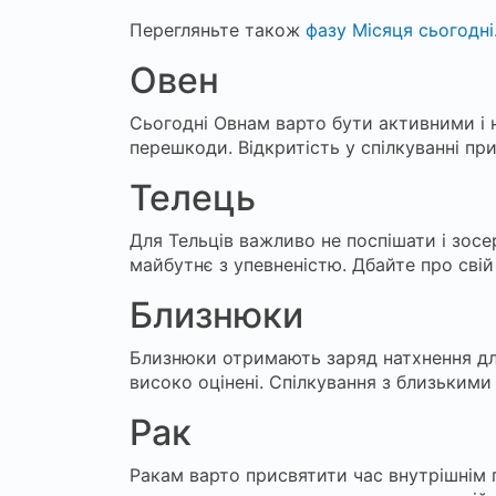
Перегляньте також
фазу Місяця сьогодні
Овен
Сьогодні Овнам варто бути активними і н
перешкоди. Відкритість у спілкуванні пр
Телець
Для Тельців важливо не поспішати і зос
майбутнє з упевненістю. Дбайте про свій
Близнюки
Близнюки отримають заряд натхнення для 
високо оцінені. Спілкування з близькими
Рак
Ракам варто присвятити час внутрішнім п