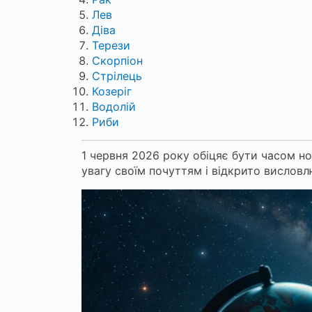
Лев
Діва
Терези
Скорпіон
Стрілець
Козеріг
Водолій
Риби
1 червня 2026 року обіцяє бути часом но
увагу своїм почуттям і відкрито висловл