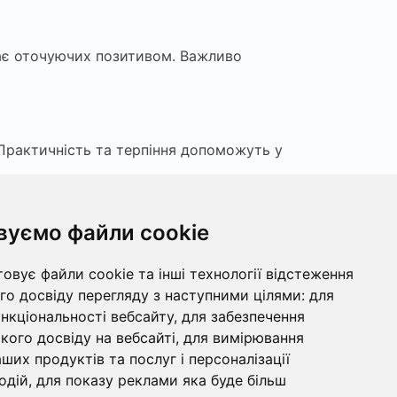
жає оточуючих позитивом. Важливо
Практичність та терпіння допоможуть у
вуємо файли cookie
мрії в життя. Спілкування з друзями
овує файли cookie та інші технології відстеження
о досвіду перегляду з наступними цілями:
для
ункціональності вебсайту
,
для забезпечення
ення у природі. Ваше мистецьке начало
ого досвіду на вебсайті
,
для вимірювання
ших продуктів та послуг і персоналізації
одій
,
для показу реклами яка буде більш