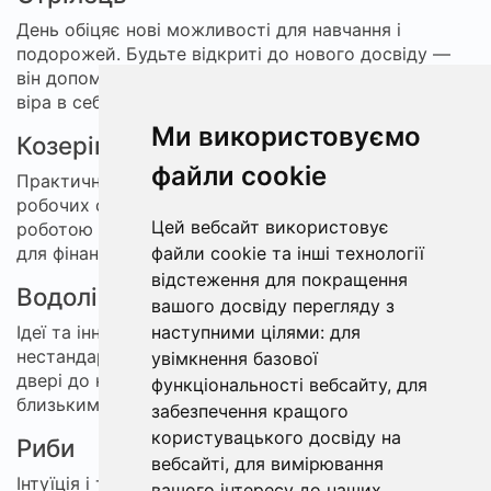
День обіцяє нові можливості для навчання і
подорожей. Будьте відкриті до нового досвіду —
він допоможе розширити горизонти. Оптимізм і
віра в себе — ваші головні помічники.
Ми використовуємо
Козеріг
файли cookie
Практичність і терпіння приведуть до успіху в
робочих справах. Не забувайте про баланс між
Цей вебсайт використовує
роботою та особистим життям. Сприятливий час
для фінансових рішень.
файли cookie та інші технології
відстеження для покращення
Водолій
вашого досвіду перегляду з
Ідеї та інновації наповнюють день. Ваш
наступними цілями:
для
нестандартний підхід приверне увагу і відкриє
увімкнення базової
двері до нових можливостей. Спілкування з
функціональності вебсайту
,
для
близькими принесе задоволення.
забезпечення кращого
користувацького досвіду на
Риби
вебсайті
,
для вимірювання
Інтуїція і творчість у центрі уваги. Сьогодні легко
вашого інтересу до наших