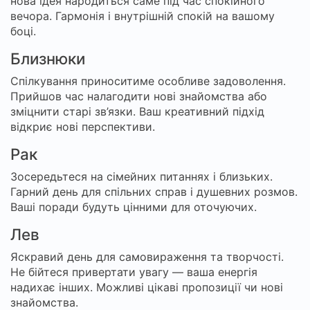
нова ідея народиться саме під час спокійного
вечора. Гармонія і внутрішній спокій на вашому
боці.
Близнюки
Спілкування приноситиме особливе задоволення.
Прийшов час налагодити нові знайомства або
зміцнити старі зв’язки. Ваш креативний підхід
відкриє нові перспективи.
Рак
Зосередьтеся на сімейних питаннях і близьких.
Гарний день для спільних справ і душевних розмов.
Ваші поради будуть цінними для оточуючих.
Лев
Яскравий день для самовираження та творчості.
Не бійтеся привертати увагу — ваша енергія
надихає інших. Можливі цікаві пропозиції чи нові
знайомства.