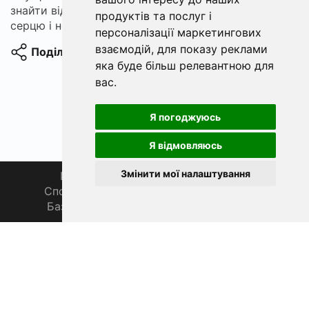
знайти відповіді на важливі питання. Довіряйте
продуктів та послуг і
серцю і не бійтеся мріяти великими мріями.
персоналізації маркетингових
взаємодій
,
для показу реклами
Поділитися
яка буде більш релевантною для
вас
.
Я погоджуюсь
Я відмовляюсь
Змінити мої налаштування
Головна
Про нас
Магазин 🛒
Спортивна рибалка 🏆
Спільнота 🎣
База знань 📚
Новини
Каталог 📖
Фаза Місяця сьогодні
ФішХаб 2019 - 2026 | Всі права захищено
support@fishub.info
|
Політика конфіденційності
PL
EN
DE
ES
FR
CZ