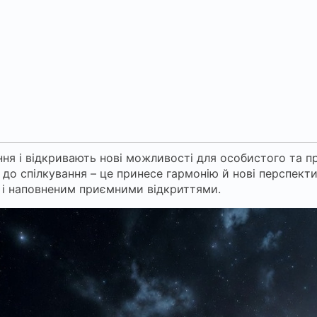
ня і відкривають нові можливості для особистого та пр
ими до спілкування – це принесе гармонію й нові персп
м і наповненим приємними відкриттями.