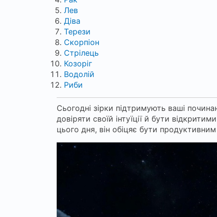
Лев
Діва
Терези
Скорпіон
Стрілець
Козоріг
Водолій
Риби
Сьогодні зірки підтримують ваші починан
довіряти своїй інтуїції й бути відкрит
цього дня, він обіцяє бути продуктивни