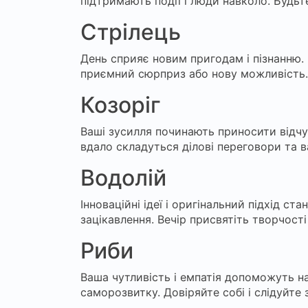
підтримають події і люди навколо. Будьте
Стрілець
День сприяє новим пригодам і пізнанню. 
приємний сюрприз або нову можливість.
Козоріг
Ваші зусилля починають приносити відчу
вдало складуться ділові переговори та ва
Водолій
Інноваційні ідеї і оригінальний підхід с
зацікавлення. Вечір присвятіть творчост
Риби
Ваша чутливість і емпатія допоможуть н
саморозвитку. Довіряйте собі і слідуйте 