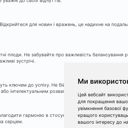
 уважні до своїх відчуттів.
Відкрийтеся для новин і вражень, це надихне на подаль
тні плоди. Не забувайте про важливість балансування р
жливі зустрічі.
Ми використо
тануть ключем до успіху. Не бійтеся висловлювати свої д
і або інтелектуальним розвагам.
Цей вебсайт використ
для покращення вашог
увімкнення базової ф
алагодити гармонію в стосунках з близькими. День спр
кращого користувацьк
за серцем.
вашого інтересу до на