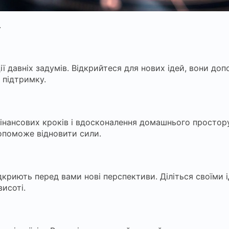
.
ії давніх задумів. Відкрийтеся для нових ідей, вони до
 підтримку.
фінансових кроків і вдосконалення домашнього простору
допоможе відновити сили.
 відкриють перед вами нові перспективи. Діліться своїми
исоті.