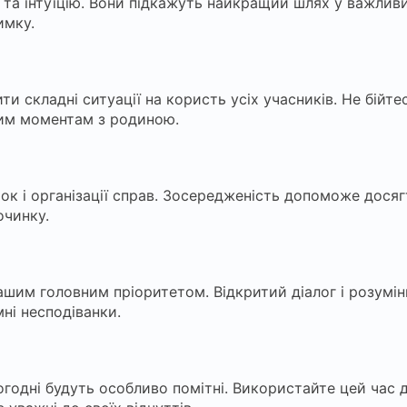
ї та інтуїцію. Вони підкажуть найкращий шлях у важлив
имку.
 складні ситуації на користь усіх учасників. Не бійтес
ним моментам з родиною.
к і організації справ. Зосередженість допоможе досягти
очинку.
ашим головним пріоритетом. Відкритий діалог і розумі
ні несподіванки.
огодні будуть особливо помітні. Використайте цей час 