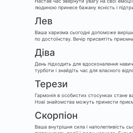
Настав час звернути увагу на свої емоці
людиною принесе бажану ясність і підтр
Лев
Ваша харизма сьогодні допоможе вирішити
по достоїнству. Вечір присвятіть приєм
Діва
День підходить для вдосконалення навичо
турботи і знайдіть час для власного відп
Терези
Гармонія в особистих стосунках стане в
Нові знайомства можуть принести приєм
Скорпіон
Ваша внутрішня сила і наполегливість сь