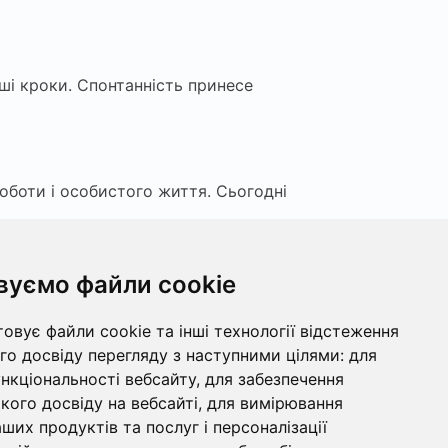
ші кроки. Спонтанність принесе
оботи і особистого життя. Сьогодні
вуємо файли cookie
умки – це викличе підтримку і
овує файли cookie та інші технології відстеження
о досвіду перегляду з наступними цілями:
для
ункціональності вебсайту
,
для забезпечення
ияє духовному збагаченню і
ого досвіду на вебсайті
,
для вимірювання
ших продуктів та послуг і персоналізації