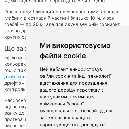
м, місця де зарослі переходять у чисте дно.
Рівень води близький до сезонної норми: середні
глибини в естуарній частині близько 10 м, у зоні
греблі — до 20 м, але для окуня вечірній горизонт
значно дрібніший. Великі особини тримаються на
крутих свалах, дрібніші — у зоні тростини.
Ми використовуємо
Що зараз працює
файли cookie
Ефективні профілі — софт-пластик 3–5 см у
кольорах green pumpkin, chartreuse і watermelon
Цей вебсайт використовує
red, а також мінноу‑фігурні джиги. Найкраще діють
файли cookie та інші технології
джиг-головки 2–4 г
при повільній проводці з
відстеження для покращення
дрифтом уздовж краю свалу; шнур 10–15 lb дає
контроль і чутливість при підсічці.
вашого досвіду перегляду з
наступними цілями:
для
Час: основна активність вечорами 18:00–20:00;
увімкнення базової
вдень окунь тримається ближче до поверхні з
функціональності вебсайту
,
для
ранку до 11:00, потім відходить глибше. Сезонний
забезпечення кращого
прогноз: влітку активність триматиметься, але в
користувацького досвіду на
липні–серпні риби змістяться на 3–4 м по мірі