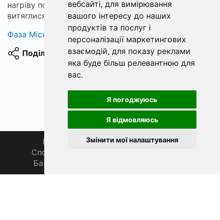
вебсайті
,
для вимірювання
нагріву поверхні. На заході сонця тіні тростин
вашого інтересу до наших
витяглися по воді, і окунь б'є під плавнем.
продуктів та послуг і
Фаза Місяця сьогодні
персоналізації маркетингових
взаємодій
,
для показу реклами
Поділитися
яка буде більш релевантною для
вас
.
Я погоджуюсь
Я відмовляюсь
Змінити мої налаштування
Головна
Про нас
Магазин 🛒
Спортивна рибалка 🏆
Спільнота 🎣
База знань 📚
Новини
Каталог 📖
Фаза Місяця сьогодні
ФішХаб 2019 - 2026 | Всі права захищено
support@fishub.info
|
Політика конфіденційності