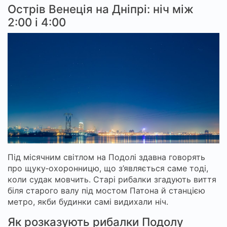
Острів Венеція на Дніпрі: ніч між
2:00 і 4:00
Під місячним світлом на Подолі здавна говорять
про щуку‑охоронницю, що з’являється саме тоді,
коли судак мовчить. Старі рибалки згадують виття
біля старого валу під мостом Патона й станцією
метро, якби будинки самі видихали ніч.
Як розказують рибалки Подолу