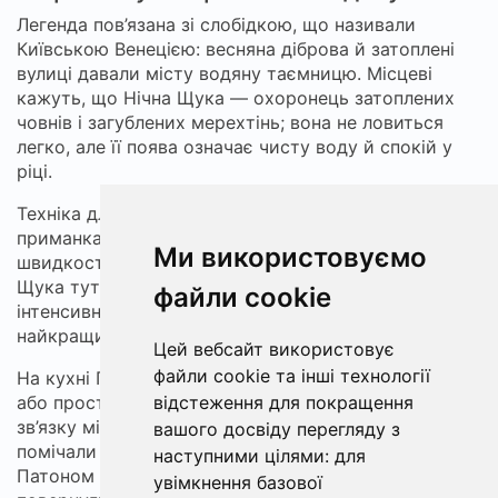
Легенда пов’язана зі слобідкою, що називали
Київською Венецією: весняна діброва й затоплені
вулиці давали місту водяну таємницю. Місцеві
кажуть, що Нічна Щука — охоронець затоплених
човнів і загублених мерехтінь; вона не ловиться
легко, але її поява означає чисту воду й спокій у
ріці.
Техніка для тих, хто слухав розповіді:
гачок №8
і
приманка «голем з гачком 8», протяжка на третій
Ми використовуємо
швидкості, пошук біля коряжників на глибині 3–8 м.
Щука тут справжня: до 140 см і до 15 кг, сезон
файли cookie
інтенсивного ходу — від березня до листопада, та
найкращий час ночі — між двома і чотирма.
Цей вебсайт використовує
файли cookie та інші технології
На кухні Подолу щуку шанують: вареники зі щукою
відстеження для покращення
або проста смажена кружальцями риба — частина
зв’язку між легендою і реальністю. Містяни також
вашого досвіду перегляду з
помічали короткі світлові спалахи над Дніпром між
наступними цілями:
для
Патоном і Метро — кажуть, то вогні душ, що не
увімкнення базової