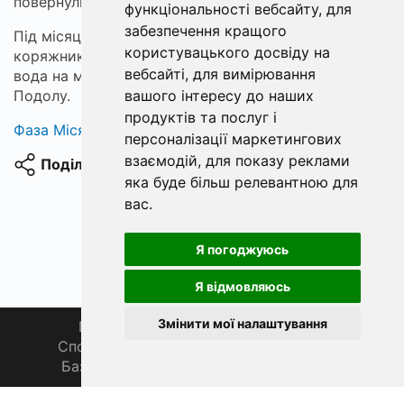
повернулися.
функціональності вебсайту
,
для
забезпечення кращого
Під місяцем Нічна Щука пропливає між
користувацького досвіду на
коряжниками біля старого валу, судак мовчить, і
вебсайті
,
для вимірювання
вода на мить дає привід згадати давні історії
вашого інтересу до наших
Подолу.
продуктів та послуг і
Фаза Місяця сьогодні
персоналізації маркетингових
взаємодій
,
для показу реклами
Поділитися
яка буде більш релевантною для
вас
.
Я погоджуюсь
Я відмовляюсь
Змінити мої налаштування
Головна
Про нас
Магазин 🛒
Спортивна рибалка 🏆
Спільнота 🎣
База знань 📚
Новини
Каталог 📖
Фаза Місяця сьогодні