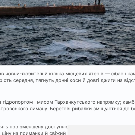
в човни-любителі й кілька місцевих ятерів — сібас і ка
ість середня, тягнуть донні коси й довгі джиги на відст
 з гідропортом і мисом Тарханкутського напрямку; камб
стровського лиману. Берегові рибалки зміщуються до бе
рять про зменшену доступність живця та штучних нажив
іну на приманки й свіжий улов. Прогноз на травень — 