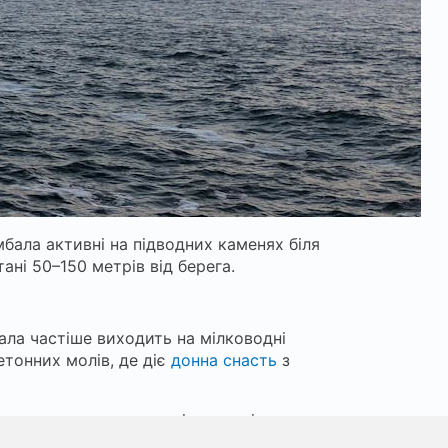
мбала активні на підводних каменях біля
ані 50–150 метрів від берега.
ала частіше виходить на мілководні
тонних молів, де діє
донна снасть
з
ок: зростання вартості палива і
очікуваний підйом цін у діапазоні 20–