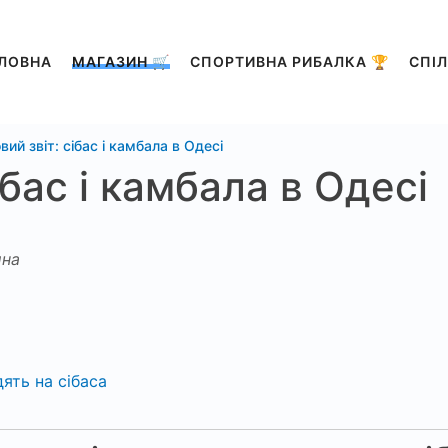
ЛОВНА
МАГАЗИН 🛒
СПОРТИВНА РИБАЛКА 🏆
СПІЛ
вий звіт: сібас і камбала в Одесі
ібас і камбала в Одесі
на
ять на сібаса