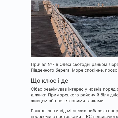
Причал №7 в Одесі сьогодні ранком зібра
Південного берега. Море спокійне, прозор
Що клює і де
Сібас реанімував інтерес у човнів поряд
ділянки Приморського району й біля дні
живцем або пелетсовими гачками.
Ранкові звіти від місцевих рибалок гово
проблеми з поставками з ЄС підвищують ц