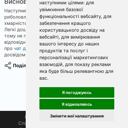
Висновки
наступними цілями:
для
увімкнення базової
Наступний тиждень у Дніпрі буде сприятливим для
функціональності вебсайту
,
для
риболовлі. Помірні температури та помірна
хмарність створюють хороші умови для кльову.
забезпечення кращого
Легкі дощі можуть підвищити активність риби,
користувацького досвіду на
тому не пропускайте такі дні. Використовуйте
вебсайті
,
для вимірювання
відповідне оснащення та прикормки і не забувайте
вашого інтересу до наших
про
чат для рибалки
для консультацій та обміну
продуктів та послуг і
досвідом із місцевими рибалками.
персоналізації маркетингових
взаємодій
,
для показу реклами
Поділитися
яка буде більш релевантною для
вас
.
Я погоджуюсь
Я відмовляюсь
Змінити мої налаштування
Головна
Про нас
Магазин 🛒
Спортивна рибалка 🏆
Спільнота 🎣