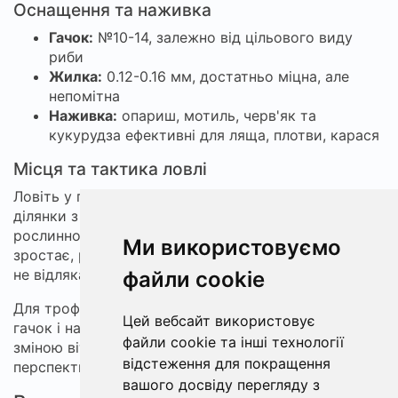
Оснащення та наживка
Гачок:
№10-14, залежно від цільового виду
риби
Жилка:
0.12-0.16 мм, достатньо міцна, але
непомітна
Наживка:
опариш, мотиль, черв'як та
кукурудза ефективні для ляща, плотви, карася
Місця та тактика ловлі
Ловіть у перших метрах від берега, обираючи
ділянки з затоками, западинами, заростями водної
рослинності. Вранці і ввечері активність риби
Ми використовуємо
зростає, робіть закиди з легкою прикормкою, щоб
не відлякати здобич.
файли cookie
Для трофейних риб використовуйте більш крупний
Цей вебсайт використовує
гачок і насаджуйте живу наживку. Слідкуйте за
файли cookie та інші технології
зміною вітру - захищені від вітру місця більш
відстеження для покращення
перспективні.
вашого досвіду перегляду з