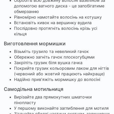
Обробіть всю довжину волосіні вазеліном за
допомогою ватного диска - це запобігатиме
обмерзанню
Рівномірно намотайте волосінь на котушку
Встановіть кивок на вершинку вудила
Послідовно протягніть волосінь крізь усі
кільця
Виготовлення мормишки
Візьміть грузило та невеликий гачок
Обережно загніть гачок плоскогубцями
Закріпіть грузик біля вушка гачка
Покрийте грузик кольоровим лаком для нігтів
(червоний або жовтий працюють найкраще)
Надійно прив'яжіть мормишку до волосіні
Самодільна мотильниця
Вирізайте два прямокутних шматочки
пінопласту
У першому виконайте заглиблення для мотиля
З'єднайте обидві частини скотчем, залишивши