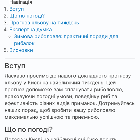
Навігація
Вступ
Що по погоді?
Прогноз кльову на тиждень
Експертна думка
Зимова риболовля: практичні поради для
рибалок
Висновки
Вступ
Ласкаво просимо до нашого докладного прогнозу
кльову у Києві на найближчий тиждень. Цей
прогноз допоможе вам спланувати риболовлю,
враховуючи погодні умови, поведінку риб та
ефективність різних видів приманок. Дотримуйтесь
наших порад, щоб зробити вашу риболовлю
максимально успішною та приємною.
Що по погоді?
Погода у Києві на найближчі дні буде досить