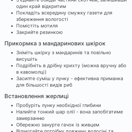
один край відкритим
Покладіть всередину смужку газети для
збереження вологості
Помістіть мотиля
Закрийте резинкою
Прикормка з мандаринових шкірок
Зніміть шкірку з мандаринів та повільно
висушіть
Подрібніть в дрібну крихту (можна вручну або
в кавомолці)
Засипте суміш у лунку - ефективна приманка
для більшості видів риб
Встановлення жерлиці
Пробуріть лунку необхідної глибини
Налийте тонкий шар олії - вона запобігатиме
замерзанню
Обережно занурте гачок із живцем
Відмотайте потрібну довжину волосіні та