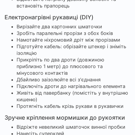
встановіть прапорець
Електронагрівні рукавиці (DIY)
Вирізайте два картонних шматочки
Зробіть паралельні прорізи з обох боків
Намотайте ніхромовий дріт між прорізами
Підготуйте кабель: обрізайте штекер і зніміть
ізоляцію
Прикріпіть по два дроти (довжиною
приблизно 1 метр) до плюсового та
мінусового контактів
Дбайливо заізолюйте всі з'єднання
Підключіть дроти до нагрівального елемента
Живіть від павербанку (помістіть у внутрішню
кишеню)
Протягніть кабель крізь рукави в рукавички
Зручне кріплення мормишки до рукоятки
Відріжте невеликий шматочок винної пробки
Нанесіть суперклей