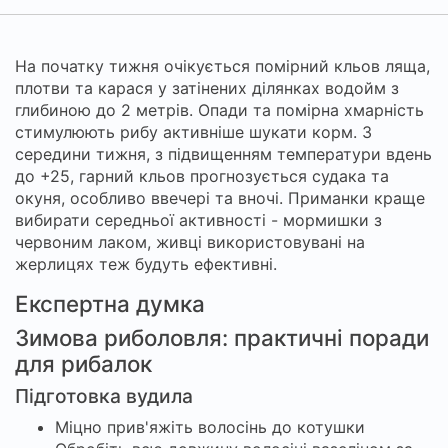
На початку тижня очікується помірний кльов ляща,
плотви та карася у затінених ділянках водойм з
глибиною до 2 метрів. Опади та помірна хмарність
стимулюють рибу активніше шукати корм. З
середини тижня, з підвищенням температури вдень
до +25, гарний кльов прогнозується судака та
окуня, особливо ввечері та вночі. Приманки краще
вибирати середньої активності - мормишки з
червоним лаком, живці використовувані на
жерлицях теж будуть ефективні.
Експертна думка
Зимова риболовля: практичні поради
для рибалок
Підготовка вудила
Міцно прив'яжіть волосінь до котушки