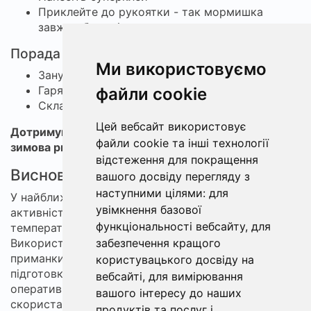
Приклейте до рукоятки - так мормишка
завжди буде під рукою
Порада щодо складання бура
Ми використовуємо
Занурте бур у лунку на кілька хвилин
Гаряча вода розтопить замерзлий механізм
файли cookie
Складання буде легким і безпроблемним
Цей вебсайт використовує
Дотримуйтесь техніки безпеки та цих порад - і
файли cookie та інші технології
зимова риболовля стане комфортною та успішною!
відстеження для покращення
Висновки
вашого досвіду перегляду з
наступними цілями:
для
У найближчі сім днів у Києві прогнозується
увімкнення базової
активність різних видів риб при помірних
функціональності вебсайту
,
для
температурах і частих легких дощах.
Використовуйте
прогноз кльову
, щоб підбирати
забезпечення кращого
приманки і місця ловлі, не забувайте про правильну
користувацького досвіду на
підготовку спорядження. Для обміну досвідом та
вебсайті
,
для вимірювання
оперативної допомоги при риболовлі
вашого інтересу до наших
скористайтеся
чатом для рибалки
. Бажаємо
продуктів та послуг і