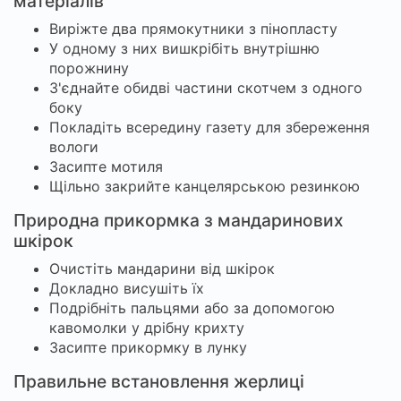
матеріалів
Виріжте два прямокутники з пінопласту
У одному з них вишкрібіть внутрішню
порожнину
З'єднайте обидві частини скотчем з одного
боку
Покладіть всередину газету для збереження
вологи
Засипте мотиля
Щільно закрийте канцелярською резинкою
Природна прикормка з мандаринових
шкірок
Очистіть мандарини від шкірок
Докладно висушіть їх
Подрібніть пальцями або за допомогою
кавомолки у дрібну крихту
Засипте прикормку в лунку
Правильне встановлення жерлиці