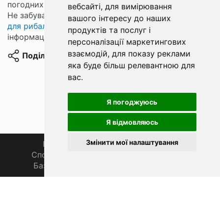
погодних змін і використовувати якісний інвентар.
вебсайті
,
для вимірювання
Не забувайте спілкуватися з однодумцями у
чаті
вашого інтересу до наших
для рибалки
, де завжди можна отримати корисну
продуктів та послуг і
інформацію та підтримку.
персоналізації маркетингових
взаємодій
,
для показу реклами
Поділитися
яка буде більш релевантною для
вас
.
Я погоджуюсь
Я відмовляюсь
Змінити мої налаштування
Головна
Про нас
Магазин 🛒
Спортивна рибалка 🏆
Спільнота 🎣
База знань 📚
Новини
Каталог 📖
Фаза Місяця сьогодні
ФішХаб 2019 - 2026 | Всі права захищено
support@fishub.info
|
Політика конфіденційності