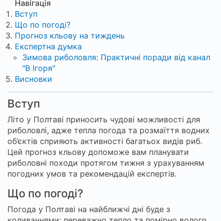
Навігація
Вступ
Що по погоді?
Прогноз кльову на тиждень
Експертна думка
Зимова риболовля: Практичні поради від канал
"В Ігоря"
Висновки
Вступ
Літо у Полтаві приносить чудові можливості для
риболовлі, адже тепла погода та розмаїття водних
об’єктів сприяють активності багатьох видів риб.
Цей прогноз кльову допоможе вам планувати
риболовні походи протягом тижня з урахуванням
погодних умов та рекомендацій експертів.
Що по погоді?
Погода у Полтаві на найближчі дні буде з
коливаннями: переважно тепло та помірно волого.