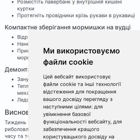
Розмістіть павербанк у внутрішній кишені
куртки
Протягніть провідники крізь рукави в рукавиці
Компактне зберігання мормишки на вудці
Відріжте невеликий шматочок винної пробки
Нанесіть суперклей
Ми використовуємо
Приклейте до рукоятки як тримач для
мормишки
файли cookie
Демонтаж ледобура на морозі
Цей вебсайт використовує
Занурте ледобур у лунку на кілька хвилин
файли cookie та інші технології
Тепла вода в лунці розтопить замерзлий
відстеження для покращення
механізм
вашого досвіду перегляду з
Ледобур легко складеться
наступними цілями:
для
Висновки
увімкнення базової
функціональності вебсайту
,
для
Тиждень у Полтаві обіцяє бути сприятливим для
риболовлі, особливо якщо слідувати порадам щодо
забезпечення кращого
часу та техніки лову, пристосовуватися до
користувацького досвіду на