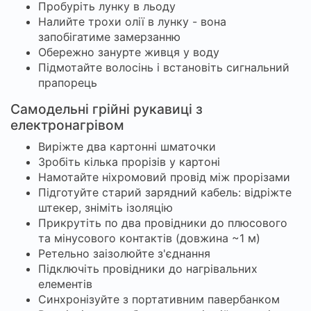
Пробуріть лунку в льоду
Налийте трохи олії в лунку - вона
запобігатиме замерзанню
Обережно занурте живця у воду
Підмотайте волосінь і встановіть сигнальний
прапорець
Самодельні грійні рукавиці з
електронагрівом
Виріжте два картонні шматочки
Зробіть кілька прорізів у картоні
Намотайте ніхромовий провід між прорізами
Підготуйте старий зарядний кабель: відріжте
штекер, зніміть ізоляцію
Прикрутіть по два провідники до плюсового
та мінусового контактів (довжина ~1 м)
Ретельно заізолюйте з'єднання
Підключіть провідники до нагрівальних
елементів
Синхронізуйте з портативним павербанком