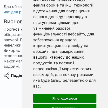
файли cookie та інші технології
Для обговорення та обміну досвідом запрошуємо у
відстеження для покращення
чат для рибалки
.
вашого досвіду перегляду з
Висновки
наступними цілями:
для
увімкнення базової
Прогноз кльову у Чернігові на найближчий тиждень
функціональності вебсайту
,
для
обіцяє хорошу риболовлю особливо вранці та
ввечері. Погодні умови з помірним вітром і
забезпечення кращого
невеликими дощами сприятимуть активності риби.
користувацького досвіду на
Використання рекомендованих способів і уважне
вебсайті
,
для вимірювання
ставлення до погодних змін допоможуть вам
вашого інтересу до наших
максимально продуктивно провести час на
продуктів та послуг і
водоймі.
персоналізації маркетингових
взаємодій
,
для показу реклами
Поділитися
яка буде більш релевантною для
вас
.
Я погоджуюсь