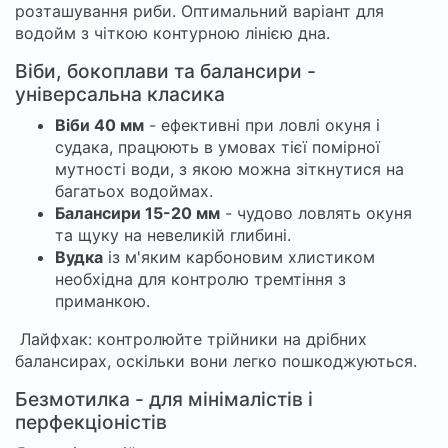
розташування риби. Оптимальний варіант для
водойм з чіткою контурною лінією дна.
Віби, бокоплави та балансири -
універсальна класика
Віби 40 мм
- ефективні при ловлі окуня і
судака, працюють в умовах тієї помірної
мутності води, з якою можна зіткнутися на
багатьох водоймах.
Балансири 15-20 мм
- чудово ловлять окуня
та щуку на невеликій глибині.
Вудка
із м'яким карбоновим хлистиком
необхідна для контролю тремтіння з
приманкою.
️ Лайфхак: контролюйте трійники на дрібних
балансирах, оскільки вони легко пошкоджуються.
Безмотилка - для мінімалістів і
перфекціоністів