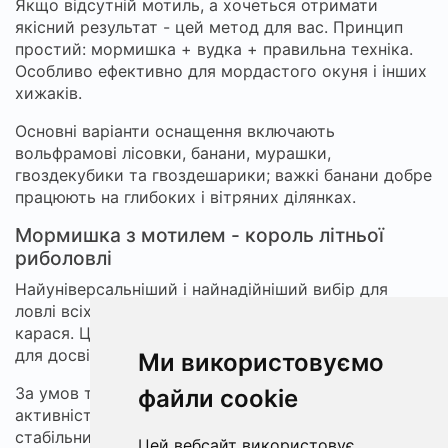
Якщо відсутній мотиль, а хочеться отримати
якісний результат - цей метод для вас. Принцип
простий: мормишка + вудка + правильна техніка.
Особливо ефективно для мордастого окуня і інших
хижаків.
Основні варіанти оснащення включають
вольфрамові лісовки, банани, мурашки,
гвоздекубики та гвоздешарики; важкі банани добре
працюють на глибоких і вітряних ділянках.
Мормишка з мотилем - король літньої
риболовлі
Найуніверсальніший і найнадійніший вибір для
ловлі всіх основних видів риби: щуки, окуня, плітки,
карася. Цей метод ідеальний як для новачків, так і
для досвідчених рибалок.
Ми використовуємо
За умов теплої погоди і помірного вітру ваша
файли cookie
активність на водоймі буде винагороджена
стабільним кльовом.
Цей вебсайт використовує