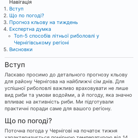
Навігація
Вступ
Що по погоді?
Прогноз кльову на тиждень
Експертна думка
Топ-5 способів літньої риболовлі у
Чернігівському регіоні
Висновки
Вступ
Ласкаво просимо до детального прогнозу кльову
для району Чернігова на найближчі сім днів. Для
успішної риболовлі важливо враховувати не лише
вид риби та умови водойми, а й погоду, яка значно
впливає на активність риби. Ми підготували
практичні поради саме для вашого регіону.
Що по погоді?
Поточна погода у Чернігові на початок тижня
характеризується помірною температурою від 14