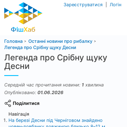
Зареєструватися
|
Логін
Головна
Останні новини про рибалку
Легенда про Срібну щуку Десни
Легенда про Срібну щуку
Десни
Середній час прочитання новини:
1
хвилина
Опубліковано:
01.06.2026
Поділитися
Навігація
На березі Десни під Черніговом знайдено
човен‑довбанку довжиною близько 8–12 м