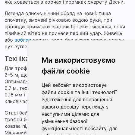
яка ховається в корчах і кромках очерету Десни.
Легенда описує нічний обряд на човні: тиша
спочатку, змочені річковою водою руки, три
проводи приманки вздовж бровки і чекання, поки
північний вітер не принесе перший удар. Живець
або
воблер
ведуть тихо, без різких ривків; кожен
рух вуглецевого вудилища має значення.
Техніка й місця
Ми використовуємо
Для трофейної щуки шукають ділянки з глибинами
файли cookie
2–5 м, ще глибше в ямах біля підрубаних урвищ.
Оптимальний комплект для спінінга: вудилище 2,1–
Цей вебсайт використовує
2,7 м, тест 10–30 г або 15–40 г, плетений шнур 0,12–
файли cookie та інші технології
0,18 мм і повідець 20–30 см. На таких бровках
відстеження для покращення
кльов часто починається після 23:00.
вашого досвіду перегляду з
Старі байки Чернігівщини говорять, що справжній
наступними цілями:
для
трофей бере приманку наприкінці ночі, коли човен
увімкнення базової
ковзає під кручею, де Десна підмиває берег.
функціональності вебсайту
,
для
Місячний блик на лусці щуки робить її срібною