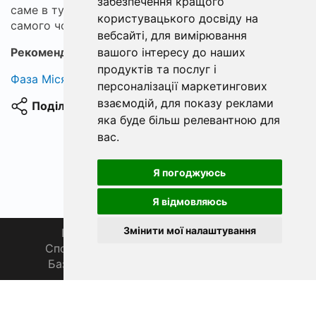
забезпечення кращого
саме в ту мить, коли вудилище згинається до
користувацького досвіду на
самого човна.
вебсайті
,
для вимірювання
вашого інтересу до наших
Рекомендуємо:
міцний плетений шнур
продуктів та послуг і
Фаза Місяця сьогодні
персоналізації маркетингових
взаємодій
,
для показу реклами
Поділитися
яка буде більш релевантною для
вас
.
Я погоджуюсь
Я відмовляюсь
Змінити мої налаштування
Головна
Про нас
Магазин 🛒
Спортивна рибалка 🏆
Спільнота 🎣
База знань 📚
Новини
Каталог 📖
Фаза Місяця сьогодні
ФішХаб 2019 - 2026 | Всі права захищено
support@fishub.info