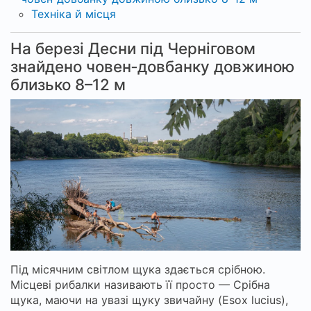
Техніка й місця
На березі Десни під Черніговом
знайдено човен‑довбанку довжиною
близько 8–12 м
Під місячним світлом щука здається срібною.
Місцеві рибалки називають її просто — Срібна
щука, маючи на увазі щуку звичайну (Esox lucius),