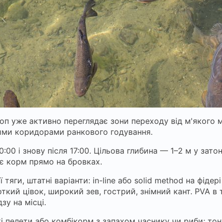
роп уже активно переглядає зони переходу від м'якого 
ими коридорами ранкового годування.
0 і знову після 17:00. Цільова глибина — 1–2 м у затон
ує корм прямо на бровках.
яги, штатні варіанти: in-line або solid method на фідері
ткий цівок, широкий зев, гострий, знімний кант. PVA в
у на місці.
і пелети або комбікорм з запахом часнику чи риби; тон