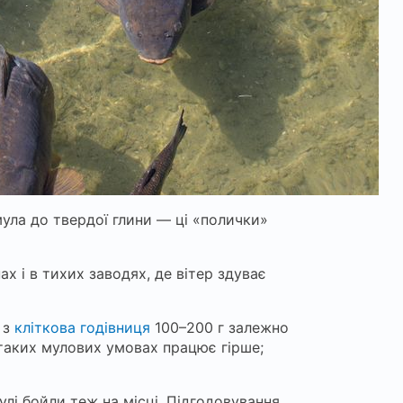
мула до твердої глини — ці «полички»
ах і в тихих заводях, де вітер здуває
 з
кліткова годівниця
100–200 г залежно
 таких мулових умовах працює гірше;
улі бойли теж на місці. Підгодовування