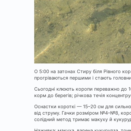
О 5:00 на затонах Стиру біля Рівного ко
прогріваються першими і стають головн
Сьогодні клюють коропи переважно до 10:0
корм до берегів; річкова течія концентр
Оснастки короткі — 15–20 см для сильної т
від струму. Гачки розміром №4–№8, коро
солідний метод тримає макуху й кукурудз
Наживка: макуха, варена кукурудза, тонк