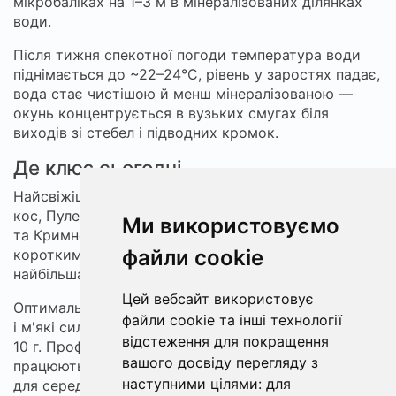
мікробаліках на 1–3 м в мінералізованих ділянках
води.
Після тижня спекотної погоди температура води
піднімається до ~22–24°C, рівень у заростях падає,
вода стає чистішою й менш мінералізованою —
окунь концентрується в вузьких смугах біля
виходів зі стебел і підводних кромок.
Де клює сьогодні
Найсвіжіші звіти з берегів: Світязь біля північних
кос, Пулемецьке ближче до глибших плес, Озерце
Ми використовуємо
та Кримне в заростях по периметру. Клює
файли cookie
короткими серіями, часто на падінні приманки;
найбільша активність в світанковий ковток світла.
Цей вебсайт використовує
Оптимальна тактика — легкий спінінг, тонкий шнур
файли cookie та інші технології
і м'які силіконові профілі типу
мікро-джиг
вагою 3–
відстеження для покращення
10 г. Профілі 3–5 г з плавцями 1 мм і війками 1,5 мм
вашого досвіду перегляду з
працюють на мілководді; 5–7 г з плавцями 1,5 мм —
наступними цілями:
для
для середніх кромок; 7–10 г з плавцями 2 мм — при