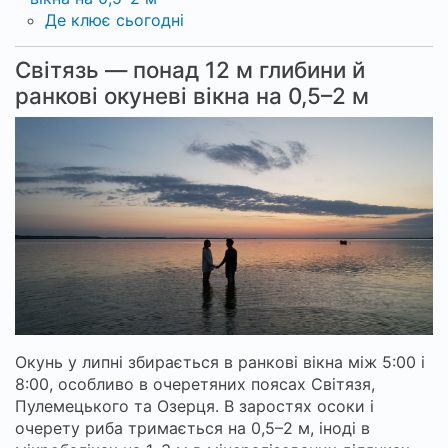
Де клює сьогодні
Світязь — понад 12 м глибини й
ранкові окуневі вікна на 0,5–2 м
Окунь у липні збирається в ранкові вікна між 5:00 і
8:00, особливо в очеретяних поясах Світязя,
Пулемецького та Озерця. В заростях осоки і
очерету риба тримається на 0,5–2 м, іноді в