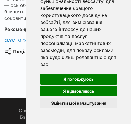
функціональності вебсайту
,
для
— ось образ, який лишається на тарілці: скоринка
забезпечення кращого
блищить, жир стікає, а м'ясо залишається
користувацького досвіду на
соковитим.
вебсайті
,
для вимірювання
вашого інтересу до наших
Рекомендуємо:
сушений лавровий лист
продуктів та послуг і
Фаза Місяця сьогодні
персоналізації маркетингових
взаємодій
,
для показу реклами
Поділитися
яка буде більш релевантною для
вас
.
Я погоджуюсь
Я відмовляюсь
Змінити мої налаштування
Головна
Про нас
Магазин 🛒
Спортивна рибалка 🏆
Спільнота 🎣
База знань 📚
Новини
Каталог 📖
Фаза Місяця сьогодні