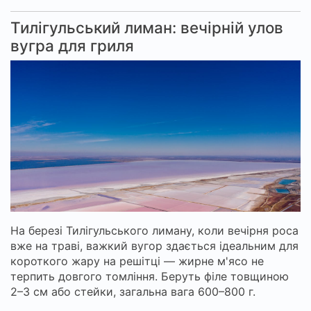
Тилігульський лиман: вечірній улов
вугра для гриля
На березі Тилігульського лиману, коли вечірня роса
вже на траві, важкий вугор здається ідеальним для
короткого жару на решітці — жирне м'ясо не
терпить довгого томління. Беруть філе товщиною
2–3 см або стейки, загальна вага 600–800 г.