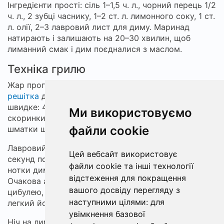
Інгредієнти прості: сіль 1–1,5 ч. л., чорний перець 1/2
ч. л., 2 зубці часнику, 1–2 ст. л. лимонного соку, 1 ст.
л. олії, 2–3 лавровий лист для диму. Маринад
натирають і залишають на 20–30 хвилин, щоб
лиманний смак і дим поєдналися з маслом.
Техніка грилю
Жар прогрівають 10–15 хвилин під кришкою,
решітка
добре змащена олією. Смаження —
швидке: 4–5 хвилин з першого боку до рум'яної
Ми використовуємо
скоринки, потім 3–4 хвилини з другого; товстіші
файли cookie
шматки ще 2–3 хвилини на холоднішій зоні.
Лавровий лист підсушують на тліючому жарі 10–20
Цей вебсайт використовує
секунд поза полум'ям, дають тонкий дим і додають
файли cookie та інші технології
нотки димку, знайомі кожному, хто ночував біля
відстеження для покращення
Очакова або Коблевого. Подача — з печеною
вашого досвіду перегляду з
цибулею, кропом і часточкою лимона; до столу —
наступними цілями:
для
легкий йогуртово-часниковий соус.
увімкнення базової
Ніч на лимані, шум води і лавровий дим над жаром