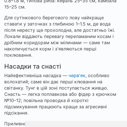
0.8–1.8 м, типова риба: кефаль 25–35 см, камбала
15–25 см.
Для сутінкового берегового лову найкраще
ставати у заточках з глибиною 1–1.5 м, де вода
після нересту ще прохолодна, але достатньо їжі.
Локали віддають перевагу переламаним косам і
дрібним коридорам між мілинами — саме там
накопичується корм і з'являються перші
поклювання.
Насадки та снасті
Найефективніша насадка —
черв'як
, особливо
волохатий; саме він дає перші клювання на
світанку. Тунг в цій зоні поступається живцю.
Снасть — легка поплавкова або фідер з крючком
№10–12; повільна проводка й короткі
підсмикування працюють краще за агресивні
підсікання.
Приливно‑сезонні коридори читаються по зміні