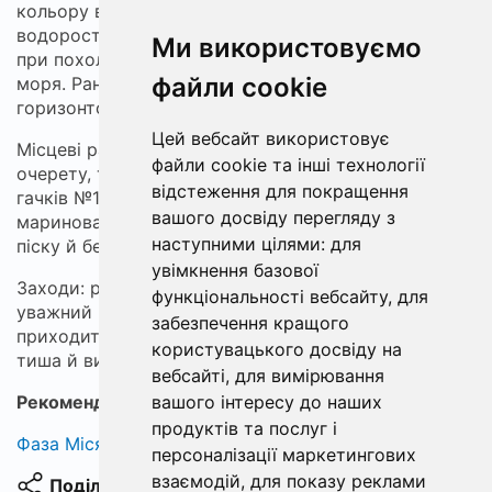
кольору води, напрямку струменя та смугах
водоростей: кефаль зміщується до теплих берегів
Ми використовуємо
при похолодженні поверхні, заходячи в лиман із
файли cookie
моря. Ранкові вікна тривають до появи сонця над
горизонтом, іноді повторюються ввечері.
Цей вебсайт використовує
Місцеві радять ставати за 30–50 метрів від кромки
файли cookie та інші технології
очерету, тримати запас черв'яків і кілька запасних
відстеження для покращення
гачків №10–12. На світанку чути легкі плески — це
вашого досвіду перегляду з
маринова заходить на мілину, камбала ховається в
наступними цілями:
для
піску й бере з обережністю.
увімкнення базової
Заходи: ранній підйом, теплий одяг для туману,
функціональності вебсайту
,
для
уважний погляд на воду й мигцем — клювання
забезпечення кращого
приходить раптово та різко: короткий ривок, потім
користувацького досвіду на
тиша й видна хвиля на мілині.
вебсайті
,
для вимірювання
вашого інтересу до наших
Рекомендуємо:
легкий фідер-міцний бланк
продуктів та послуг і
Фаза Місяця сьогодні
персоналізації маркетингових
взаємодій
,
для показу реклами
Поділитися