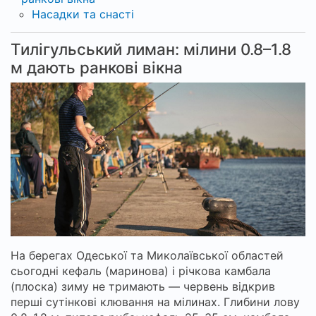
Насадки та снасті
Тилігульський лиман: мілини 0.8–1.8
м дають ранкові вікна
На берегах Одеської та Миколаївської областей
сьогодні кефаль (маринова) і річкова камбала
(плоска) зиму не тримають — червень відкрив
перші сутінкові клювання на мілинах. Глибини лову