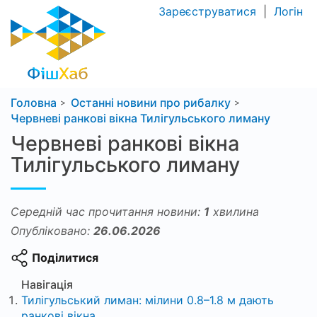
Зареєструватися
|
Логін
Головна
Останні новини про рибалку
Червневі ранкові вікна Тилігульського лиману
Червневі ранкові вікна
Тилігульського лиману
Середній час прочитання новини:
1
хвилина
Опубліковано:
26.06.2026
Поділитися
Навігація
Тилігульський лиман: мілини 0.8–1.8 м дають
ранкові вікна