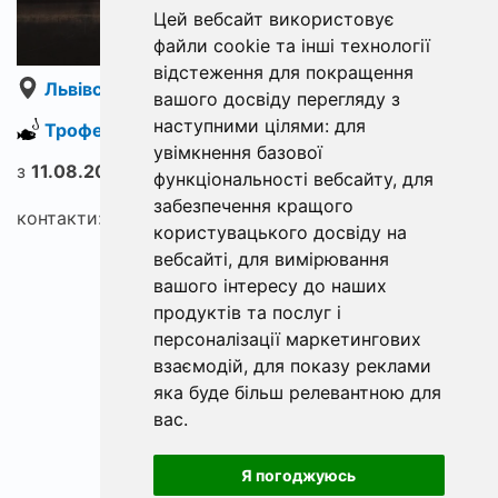
Цей вебсайт використовує
файли cookie та інші технології
відстеження для покращення
Львівська область
вашого досвіду перегляду з
наступними цілями:
для
Трофейна Долина
увімкнення базової
з
11.08.2023
по
13.08.2023
функціональності вебсайту
,
для
забезпечення кращого
контакти: +380 (96) 022 67 36
користувацького досвіду на
вебсайті
,
для вимірювання
вашого інтересу до наших
продуктів та послуг і
персоналізації маркетингових
взаємодій
,
для показу реклами
яка буде більш релевантною для
вас
.
Я погоджуюсь