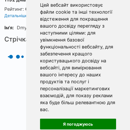
Цей вебсайт використовує
Рейтинг:
0
файли cookie та інші технології
Детальніше про рейтинг
відстеження для покращення
вашого досвіду перегляду з
Ім'я:
Dmytro
наступними цілями:
для
Стрічка
увімкнення базової
функціональності вебсайту
,
для
забезпечення кращого
користувацького досвіду на
вебсайті
,
для вимірювання
вашого інтересу до наших
продуктів та послуг і
персоналізації маркетингових
взаємодій
,
для показу реклами
яка буде більш релевантною для
вас
.
Я погоджуюсь