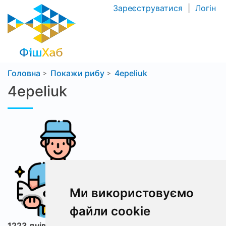
Зареєструватися
|
Логін
Головна
Покажи рибу
4epeliuk
4epeliuk
Ми використовуємо
файли cookie
1223 днів з ФішХаб