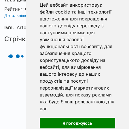
Цей вебсайт використовує
Рейтинг:
0
файли cookie та інші технології
Детальніше про рейтинг
відстеження для покращення
вашого досвіду перегляду з
Ім'я:
Artem
наступними цілями:
для
Стрічка
увімкнення базової
функціональності вебсайту
,
для
забезпечення кращого
користувацького досвіду на
вебсайті
,
для вимірювання
вашого інтересу до наших
продуктів та послуг і
персоналізації маркетингових
взаємодій
,
для показу реклами
яка буде більш релевантною для
вас
.
Я погоджуюсь