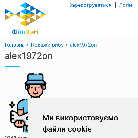
Зареєструватися
|
Логін
Головна
Покажи рибу
alex1972on
alex1972on
Ми використовуємо
файли cookie
1041 днів з ФішХаб