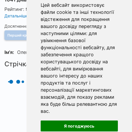
Цей вебсайт використовує
Рейтинг:
93
файли cookie та інші технології
Детальніше про рейтинг
відстеження для покращення
вашого досвіду перегляду з
Досягнення
наступними цілями:
для
Перший крок
увімкнення базової
функціональності вебсайту
,
для
Ім'я:
Олександр
забезпечення кращого
користувацького досвіду на
Стрічка
вебсайті
,
для вимірювання
вашого інтересу до наших
продуктів та послуг і
персоналізації маркетингових
взаємодій
,
для показу реклами
яка буде більш релевантною для
вас
.
Я погоджуюсь