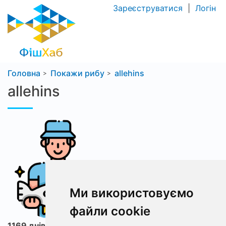
Зареєструватися
|
Логін
Головна
Покажи рибу
allehins
allehins
Ми використовуємо
файли cookie
1169 днів з ФішХаб