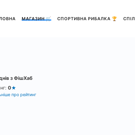
ЛОВНА
МАГАЗИН 🛒
СПОРТИВНА РИБАЛКА 🏆
СПІЛ
1
днів з ФішХаб
нг:
0
ніше про рейтинг