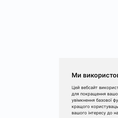
Ми використо
Цей вебсайт використ
для покращення вашог
увімкнення базової ф
кращого користувацьк
вашого інтересу до на