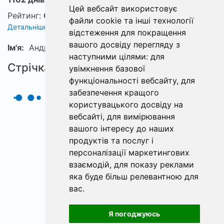
Цей вебсайт використовує
Рейтинг:
0
файли cookie та інші технології
Детальніше про рейтинг
відстеження для покращення
вашого досвіду перегляду з
Ім'я:
Андрій
наступними цілями:
для
Стрічка
увімкнення базової
функціональності вебсайту
,
для
забезпечення кращого
користувацького досвіду на
вебсайті
,
для вимірювання
вашого інтересу до наших
продуктів та послуг і
персоналізації маркетингових
взаємодій
,
для показу реклами
яка буде більш релевантною для
вас
.
Я погоджуюсь