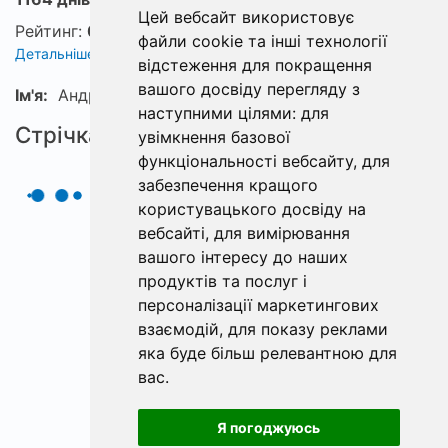
Цей вебсайт використовує
Рейтинг:
0
файли cookie та інші технології
Детальніше про рейтинг
відстеження для покращення
вашого досвіду перегляду з
Ім'я:
Андрій
наступними цілями:
для
Стрічка
увімкнення базової
функціональності вебсайту
,
для
забезпечення кращого
користувацького досвіду на
вебсайті
,
для вимірювання
вашого інтересу до наших
продуктів та послуг і
персоналізації маркетингових
взаємодій
,
для показу реклами
яка буде більш релевантною для
вас
.
Я погоджуюсь