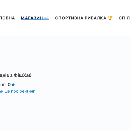
ЛОВНА
МАГАЗИН 🛒
СПОРТИВНА РИБАЛКА 🏆
СПІЛ
днів з ФішХаб
нг:
0
ніше про рейтинг