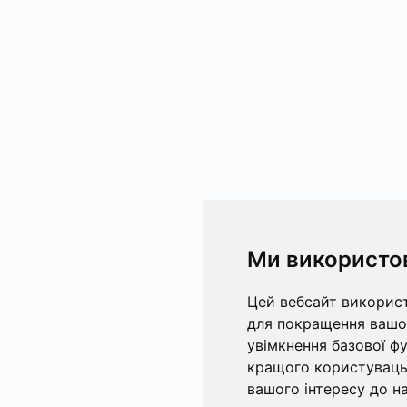
Ми використо
Цей вебсайт використ
для покращення вашог
увімкнення базової ф
кращого користувацьк
вашого інтересу до на