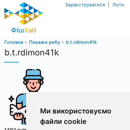
Зареєструватися
|
Логін
Головна
Покажи рибу
b.t.rdimon41k
b.t.rdimon41k
Ми використовуємо
файли cookie
1492 днів з ФішХаб