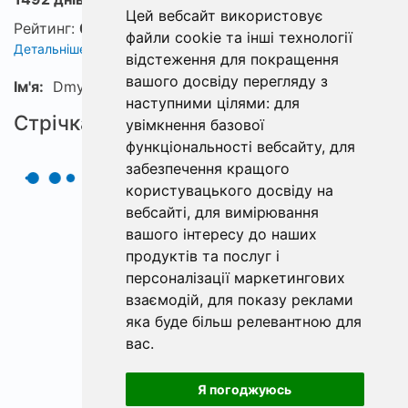
Цей вебсайт використовує
Рейтинг:
0
файли cookie та інші технології
Детальніше про рейтинг
відстеження для покращення
вашого досвіду перегляду з
Ім'я:
Dmytro
наступними цілями:
для
Стрічка
увімкнення базової
функціональності вебсайту
,
для
забезпечення кращого
користувацького досвіду на
вебсайті
,
для вимірювання
вашого інтересу до наших
продуктів та послуг і
персоналізації маркетингових
взаємодій
,
для показу реклами
яка буде більш релевантною для
вас
.
Я погоджуюсь