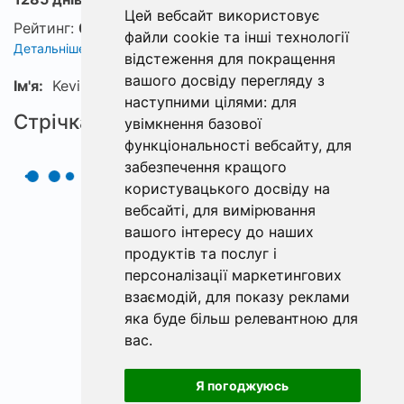
Цей вебсайт використовує
Рейтинг:
0
файли cookie та інші технології
Детальніше про рейтинг
відстеження для покращення
вашого досвіду перегляду з
Ім'я:
KevinkeymnFJ
наступними цілями:
для
Стрічка
увімкнення базової
функціональності вебсайту
,
для
забезпечення кращого
користувацького досвіду на
вебсайті
,
для вимірювання
вашого інтересу до наших
продуктів та послуг і
персоналізації маркетингових
взаємодій
,
для показу реклами
яка буде більш релевантною для
вас
.
Я погоджуюсь