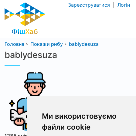
Зареєструватися
|
Логін
Головна
Покажи рибу
bablydesuza
bablydesuza
Ми використовуємо
файли cookie
1285 днів з ФішХаб