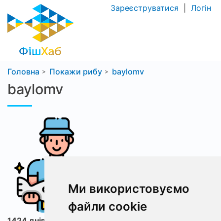
Зареєструватися
|
Логін
Головна
Покажи рибу
baylomv
baylomv
Ми використовуємо
файли cookie
1424 днів з ФішХаб