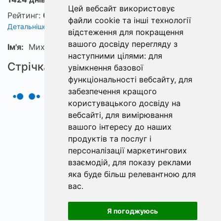
Цей вебсайт використовує
Рейтинг:
0
файли cookie та інші технології
Детальніше про рейтинг
відстеження для покращення
вашого досвіду перегляду з
Ім'я:
Михайло
наступними цілями:
для
Стрічка
увімкнення базової
функціональності вебсайту
,
для
забезпечення кращого
користувацького досвіду на
вебсайті
,
для вимірювання
вашого інтересу до наших
продуктів та послуг і
персоналізації маркетингових
взаємодій
,
для показу реклами
яка буде більш релевантною для
вас
.
Я погоджуюсь