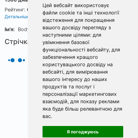
Цей вебсайт використовує
Рейтинг:
0
файли cookie та інші технології
Детальніше про рейтинг
відстеження для покращення
вашого досвіду перегляду з
Ім'я:
Bodya
наступними цілями:
для
Стрічка
увімкнення базової
функціональності вебсайту
,
для
забезпечення кращого
користувацького досвіду на
вебсайті
,
для вимірювання
вашого інтересу до наших
продуктів та послуг і
персоналізації маркетингових
взаємодій
,
для показу реклами
яка буде більш релевантною для
вас
.
Я погоджуюсь