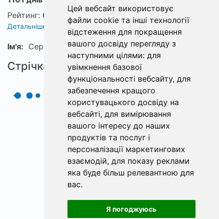
Цей вебсайт використовує
Рейтинг:
0
файли cookie та інші технології
Детальніше про рейтинг
відстеження для покращення
вашого досвіду перегляду з
Ім'я:
Сергей
наступними цілями:
для
Стрічка
увімкнення базової
функціональності вебсайту
,
для
забезпечення кращого
користувацького досвіду на
вебсайті
,
для вимірювання
вашого інтересу до наших
продуктів та послуг і
персоналізації маркетингових
взаємодій
,
для показу реклами
яка буде більш релевантною для
вас
.
Я погоджуюсь